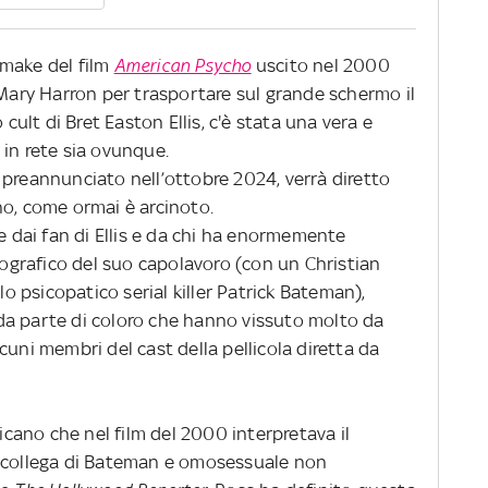
emake del film
American Psycho
uscito nel 2000
 Mary Harron per trasportare sul grande schermo il
lt di Bret Easton Ellis, c'è stata una vera e
 in rete sia ovunque.
 preannunciato nell’ottobre 2024, verrà diretto
no, come ormai è arcinoto.
te dai fan di Ellis e da chi ha enormemente
grafico del suo capolavoro (con un Christian
lo psicopatico serial killer Patrick Bateman),
da parte di coloro che hanno vissuto molto da
 alcuni membri del cast della pellicola diretta da
ricano che nel film del 2000 interpretava il
n collega di Bateman e omosessuale non