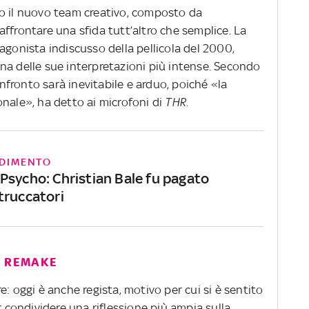
o il nuovo team creativo, composto da
ffrontare una sfida tutt’altro che semplice. La
agonista indiscusso della pellicola del 2000,
na delle sue interpretazioni più intense. Secondo
confronto sarà inevitabile e arduo, poiché «la
onale», ha detto ai microfoni di
THR
.
DIMENTO
Psycho: Christian Bale fu pagato
truccatori
I REMAKE
: oggi è anche regista, motivo per cui si è sentito
r condividere una riflessione più ampia sulla