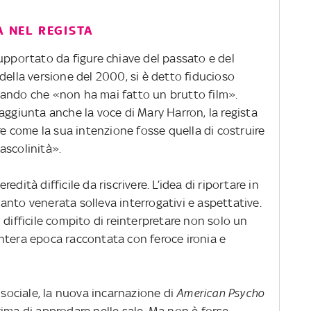
A NEL REGISTA
upportato da figure chiave del passato e del
della versione del 2000, si è detto fiducioso
mando che «non ha mai fatto un brutto film».
aggiunta anche la voce di Mary Harron, la regista
re come la sua intenzione fosse quella di costruire
ascolinità».
dità difficile da riscrivere. L’idea di riportare in
nto venerata solleva interrogativi e aspettative.
 difficile compito di reinterpretare non solo un
ntera epoca raccontata con feroce ironia e
 sociale, la nuova incarnazione di
American Psycho
ima di approdare nelle sale. Ma non è forse