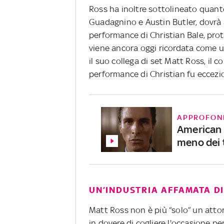
Ross ha inoltre sottolineato quant
Guadagnino e Austin Butler, dovrà a
performance di Christian Bale, prot
viene ancora oggi ricordata come u
il suo collega di set Matt Ross, il 
performance di Christian fu eccezi
APPROFON
American 
meno dei 
UN’INDUSTRIA AFFAMATA D
Matt Ross non è più “solo” un attore
in dovere di cogliere l'occasione pe