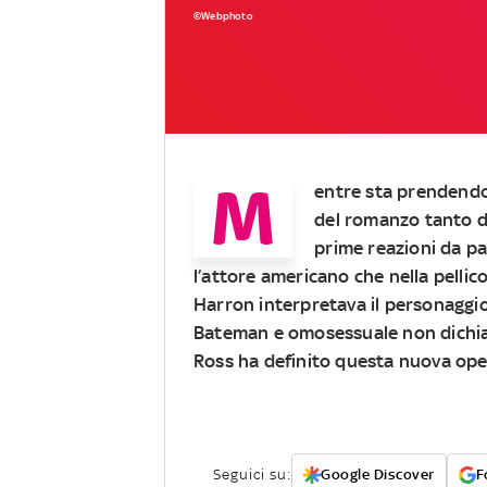
©Webphoto
M
entre sta prendend
del romanzo tanto di
prime reazioni da par
l’attore americano che nella pelli
Harron interpretava il personaggio 
Bateman e omosessuale non dichia
Ross ha definito questa nuova ope
Seguici su:
Google Discover
F