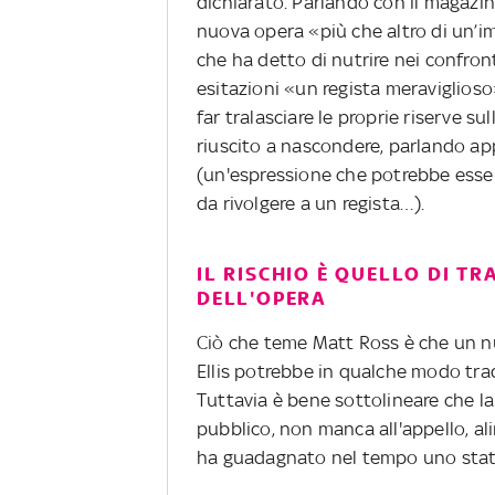
dichiarato. Parlando con il magazi
nuova opera «più che altro di un’
che ha detto di nutrire nei confro
esitazioni «un regista meraviglioso
far tralasciare le proprie riserve su
riuscito a nascondere, parlando ap
(un'espressione che potrebbe esser
da rivolgere a un regista…).
IL RISCHIO È QUELLO DI TR
DELL'OPERA
Ciò che teme Matt Ross è che un 
Ellis potrebbe in qualche modo tradi
Tuttavia è bene sottolineare che la c
pubblico, non manca all'appello, al
ha guadagnato nel tempo uno statu