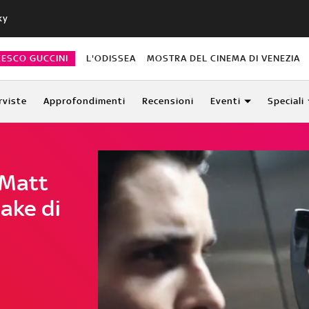
ky
CESCO GUCCINI
L'ODISSEA
MOSTRA DEL CINEMA DI VENEZIA
rviste
Approfondimenti
Recensioni
Eventi
Speciali
 Matt
ake di