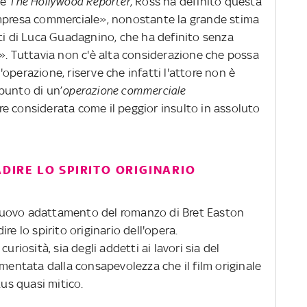
ne
The Hollywood Reporter
, Ross ha definito questa
impresa commerciale», nonostante la grande stima
nti di Luca Guadagnino, che ha definito senza
». Tuttavia non c'è alta considerazione che possa
ll'operazione, riserve che infatti l'attore non è
punto di un’
operazione commerciale
e considerata come il peggior insulto in assoluto
ADIRE LO SPIRITO ORIGINARIO
nuovo adattamento del romanzo di Bret Easton
re lo spirito originario dell'opera.
uriosità, sia degli addetti ai lavori sia del
imentata dalla consapevolezza che il film originale
s quasi mitico.