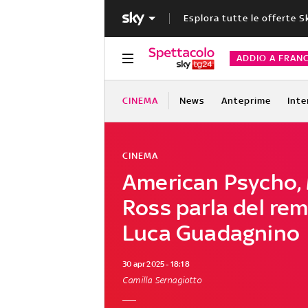
Esplora tutte le offerte S
ADDIO A FRAN
CINEMA
News
Anteprime
Inte
CINEMA
American Psycho,
Ross parla del rem
Luca Guadagnino
30 apr 2025 - 18:18
Camilla Sernagiotto