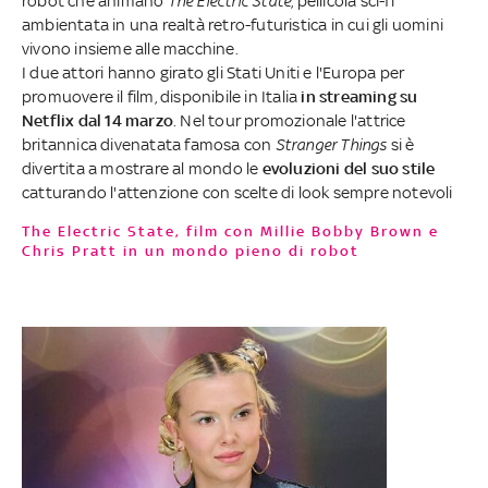
robot che animano
The Electric State
, pellicola sci-fi
ambientata in una realtà retro-futuristica in cui gli uomini
vivono insieme alle macchine.
I due attori hanno girato gli Stati Uniti e l'Europa per
promuovere il film, disponibile in Italia
in streaming su
Netflix dal 14 marzo
. Nel tour promozionale l'attrice
britannica divenatata famosa con
Stranger Things
si è
divertita a mostrare al mondo le
evoluzioni del suo stile
catturando l'attenzione con scelte di look sempre notevoli
The Electric State, film con Millie Bobby Brown e
Chris Pratt in un mondo pieno di robot