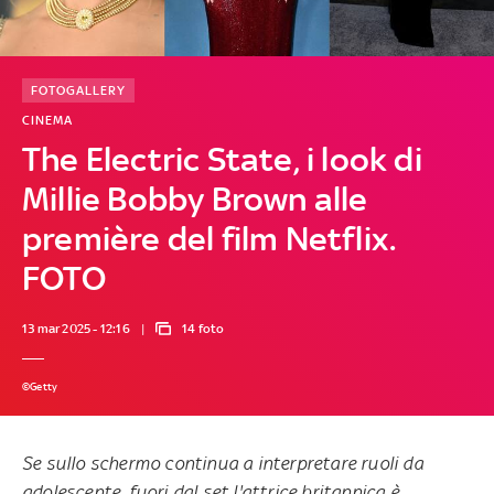
FOTOGALLERY
CINEMA
The Electric State, i look di
Millie Bobby Brown alle
première del film Netflix.
FOTO
13 mar 2025 - 12:16
14 foto
©Getty
Se sullo schermo continua a interpretare ruoli da
adolescente, fuori dal set l'attrice britannica è