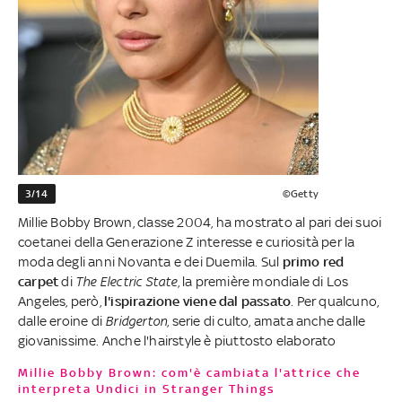
3/14
©Getty
Millie Bobby Brown, classe 2004, ha mostrato al pari dei suoi
coetanei della Generazione Z interesse e curiosità per la
moda degli anni Novanta e dei Duemila. Sul
primo red
carpet
di
The Electric State
, la première mondiale di Los
Angeles, però,
l'ispirazione viene dal passato
. Per qualcuno,
dalle eroine di
Bridgerton
, serie di culto, amata anche dalle
giovanissime. Anche l'hairstyle è piuttosto elaborato
Millie Bobby Brown: com'è cambiata l'attrice che
interpreta Undici in Stranger Things