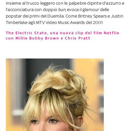
insieme al trucco leggero con le palpebre dipinte d'azzurro e
l'acconciatura con doppio
bun
, evoca il glamour delle
popstar dei primi del Duemila. Come Britney Spears e Justin
Timberlake agli MTV Video Music Awards del 2001
The Electric State, una nuova clip del film Netflix
con Millie Bobby Brown e Chris Pratt