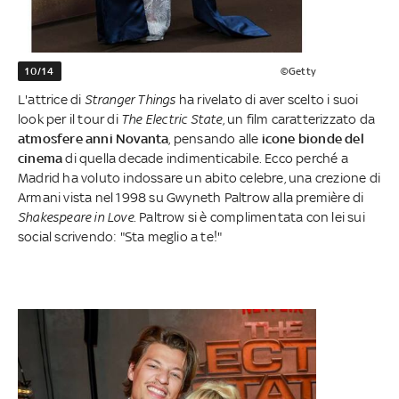
10/14
©Getty
L'attrice di
Stranger Things
ha rivelato di aver scelto i suoi
look per il tour di
The Electric State
, un film caratterizzato da
atmosfere anni Novanta
, pensando alle
icone bionde del
cinema
di quella decade indimenticabile. Ecco perché a
Madrid ha voluto indossare un abito celebre, una crezione di
Armani vista nel 1998 su Gwyneth Paltrow alla première di
Shakespeare in Love
. Paltrow si è complimentata con lei sui
social scrivendo: "Sta meglio a te!"