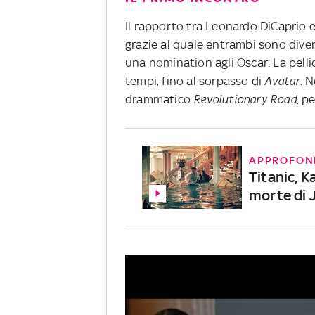
Il rapporto tra Leonardo DiCaprio e 
grazie al quale entrambi sono diven
una nomination agli Oscar. La pellico
tempi, fino al sorpasso di
Avatar
. N
drammatico
Revolutionary Road,
per
APPROFON
Titanic, K
morte di 