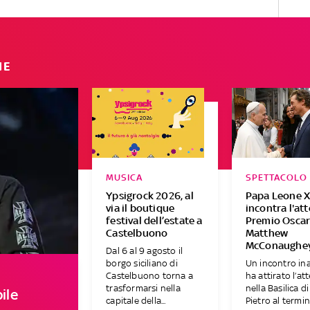
IE
MUSICA
SPETTACOLO
Ypsigrock 2026, al
Papa Leone X
via il boutique
incontra l'at
festival dell’estate a
Premio Osca
Castelbuono
Matthew
McConaughe
Dal 6 al 9 agosto il
borgo siciliano di
Un incontro in
Castelbuono torna a
ha attirato l’at
trasformarsi nella
nella Basilica d
ile
capitale della...
Pietro al termine