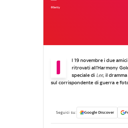
©Getty
I
l 19 novembre i due amici
ritrovati all’Harmony Go
speciale di
Lee
, il dramma
sul corrispondente di guerra e fot
Seguici su:
Google Discover
F