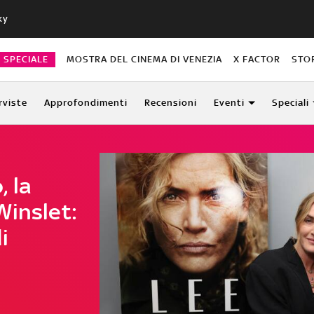
ky
O SPECIALE
MOSTRA DEL CINEMA DI VENEZIA
X FACTOR
STO
rviste
Approfondimenti
Recensioni
Eventi
Speciali
, la
Winslet:
i