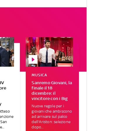
MUSICA
IV
Sanremo Giovani, la
tore
finale il 18
r
dicembre: il
vincitore con i Big
y
Nuove regole per i
atteso
giovani che ambiscono
tenzione
ad arrivare sul palco
i San
dell'Ariston: selezione
...
dopo...