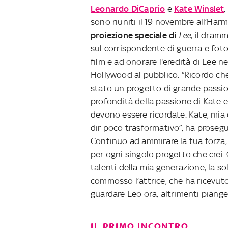
Leonardo DiCaprio
e
Kate Winslet
,
sono riuniti il 19 novembre all’Ha
proiezione speciale di
Lee
, il dram
sul corrispondente di guerra e fotog
film e ad onorare l'eredità di Lee ne
Hollywood al pubblico. “Ricordo c
stato un progetto di grande passion
profondità della passione di Kate e
devono essere ricordate. Kate, mia c
dir poco trasformativo”, ha prosegu
Continuo ad ammirare la tua forza, l
per ogni singolo progetto che crei. 
talenti della mia generazione, la so
commosso l’attrice, che ha ricev
guardare Leo ora, altrimenti piange
IL PRIMO INCONTRO