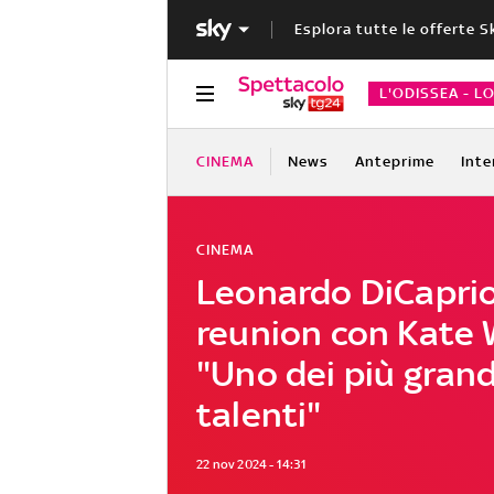
Esplora tutte le offerte S
L'ODISSEA - L
CINEMA
News
Anteprime
Inte
CINEMA
Leonardo DiCaprio
reunion con Kate 
"Uno dei più grand
talenti"
22 nov 2024 - 14:31