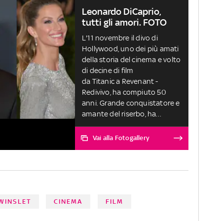
Leonardo DiCaprio,
tutti gli amori. FOTO
L'11 novembre il divo di
Hollywood, uno dei più amati
della storia del cinema e volto
di decine di film
da Titanic a Revenant -
Redivivo, ha compiuto 50
anni. Grande conquistatore e
amante del riserbo, ha
frequentato alcune delle
donne più belle del mondo,
Vai alla Fotogallery
ma finora non si è mai
sposato e non è mai
diventato papà
WINSLET
CINEMA
FILM