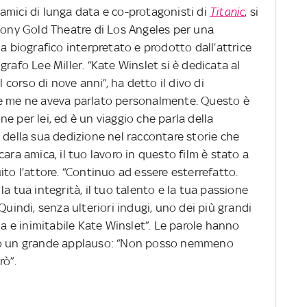
 amici di lunga data e co-protagonisti di
Titanic
, si
rmony Gold Theatre di Los Angeles per una
ma biografico interpretato e prodotto dall’attrice
rafo Lee Miller. “Kate Winslet si è dedicata al
l corso di nove anni”, ha detto il divo di
he me ne aveva parlato personalmente. Questo è
e per lei, ed è un viaggio che parla della
 della sua dedizione nel raccontare storie che
ara amica, il tuo lavoro in questo film è stato a
ito l’attore. “Continuo ad essere esterrefatto.
a tua integrità, il tuo talento e la tua passione
Quindi, senza ulteriori indugi, uno dei più grandi
la e inimitabile Kate Winslet”. Le parole hanno
uto un grande applauso: “Non posso nemmeno
rò”.