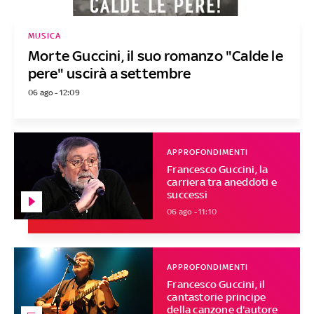
MUSICA
Morte Guccini, il suo romanzo "Calde le
pere" uscirà a settembre
06 ago - 12:09
APPROFONDIMENTI
Francesco Guccini, la
carriera tra aneddoti e
successi
06 ago - 11:10
APPROFONDIMENTI
Francesco Guccini, il
cantastorie principe
della canzone d'autore