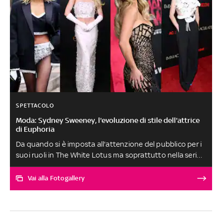
SPETTACOLO
Moda: Sydney Sweeney, l'evoluzione di stile dell'attrice
di Euphoria
Da quando si è imposta all'attenzione del pubblico per i
suoi ruoli in The White Lotus ma soprattutto nella serie
di culto HBO Euphoria, la 26enne statunitense si è
conquistata un posto tra le dive contemporanee e
Vai alla Fotogallery
l'ammirazione della Generazione Z diventando un punto
di riferimento anche per il suo stile unico, bon ton,
seducente e sempre molto femminile. Ecco i look che
l'hanno fatta diventare un'icona fashion globale dal