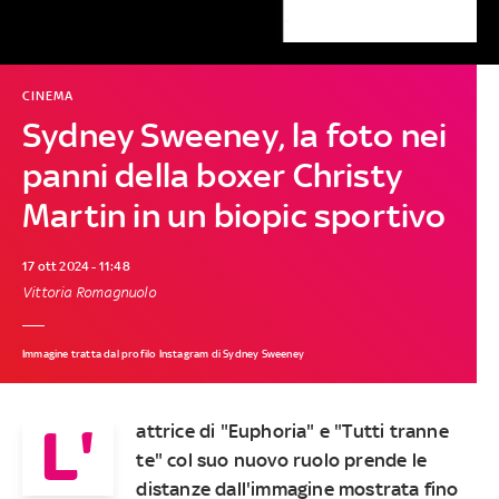
CINEMA
Sydney Sweeney, la foto nei
panni della boxer Christy
Martin in un biopic sportivo
17 ott 2024 - 11:48
Vittoria Romagnuolo
Immagine tratta dal profilo Instagram di Sydney Sweeney
L'
attrice di "Euphoria" e "Tutti tranne
te" col suo nuovo ruolo prende le
distanze dall'immagine mostrata fino