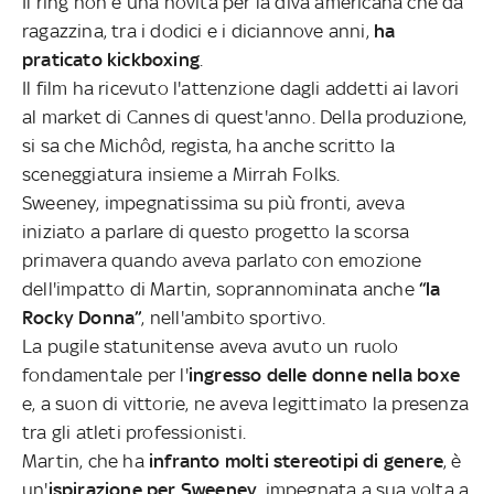
Il ring non è una novità per la diva americana che da
ragazzina, tra i dodici e i diciannove anni,
ha
praticato kickboxing
.
Il film ha ricevuto l'attenzione dagli addetti ai lavori
al market di Cannes di quest'anno. Della produzione,
si sa che Michôd, regista, ha anche scritto la
sceneggiatura insieme a Mirrah Folks.
Sweeney, impegnatissima su più fronti, aveva
iniziato a parlare di questo progetto la scorsa
primavera quando aveva parlato con emozione
dell'impatto di Martin, soprannominata anche
“la
Rocky Donna”
, nell'ambito sportivo.
La pugile statunitense aveva avuto un ruolo
fondamentale per l'
ingresso delle donne nella boxe
e, a suon di vittorie, ne aveva legittimato la presenza
tra gli atleti professionisti.
Martin, che ha
infranto molti stereotipi di genere
, è
un'
ispirazione per Sweeney
, impegnata a sua volta a