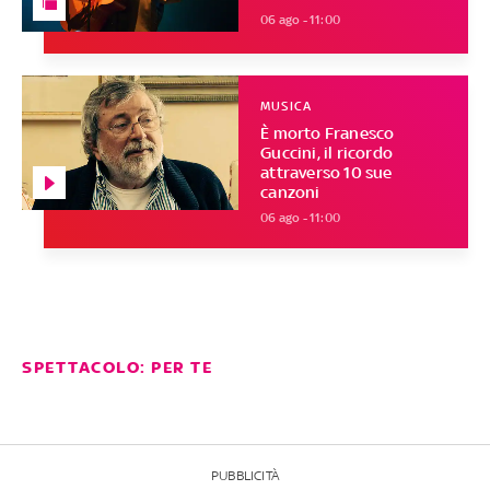
06 ago - 11:00
MUSICA
È morto Franesco
Guccini, il ricordo
attraverso 10 sue
canzoni
06 ago - 11:00
SPETTACOLO: PER TE
PUBBLICITÀ