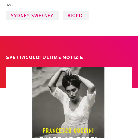
TAG:
guardaroba che in molte vorrebbero copiare A cura di
Vittoria Romagnuolo
SYDNEY SWEENEY
BIOPIC
SPETTACOLO: ULTIME NOTIZIE