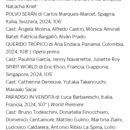
Natacha Krief
POLVO SERÁN di Carlos Marques-Marcet, Spagna,
Italia, Svizzera, 2024, 106’
Cast: Ángela Molina, Alfredo Castro, Mònica Almirall
Batet, Patrícia Bargalló, Alván Prado
QUERIDO TRÓPICO di Ana Endara, Panama, Colombia,
2024, 108’ |
Opera prima
Cast: Paulina García, Jenny Navarrette, Juliette Roy
SPIRIT WORLD di Eric Khoo, Francia, Giappone,
Singapore, 2024, 105’
Cast: Catherine Deneuve, Yutaka Takenouchi,
Masaaki Sacai
PARADISO IN VENDITA di Luca Barbareschi, Italia,
Francia, 2024, 107’ |
World Premiere
Cast: Bruno Todeschini, Donatella Finocchiaro,
Domenico Centamore, Matteo Gulino, Martina Ziami,
Ludovico Caldarera, Antonio Ribisi La Spina, Lollo