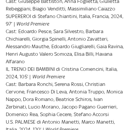
Cast: Giuseppe Battiston, Anna Foglietta, Giulietta
Rebeggiani, Biagio Venditti, Massimiliano Caiazzo
SUPEREROI di Stefano Chiantini, Italia, Francia, 2024,
97’ |
World Premiere
Cast: Edoardo Pesce, Sara Silvestro, Barbara
Chichiarelli, Giorgia Spinelli, Antonio Zavatteri,
Alessandro Mauthe, Edoardo Giugliarelli, Gaia Ravina,
Henri Augusto Valero Somoza, Elisa Billi, Havana
Alfarano
IL TRENO DEI BAMBINI di Cristina Comencini, Italia,
2024, 105’ |
World Premiere
Cast: Barbara Ronchi, Serena Rossi, Christian
Cervone, Francesco Di Leva, Antonia Truppo, Monica
Nappo, Dora Romano, Beatrice Schiros, Ivan
Zerbinati, Lucio Morano, Jacopo Pagano Guerrieri,
Domenico Rea, Sophia Cecere, Stefano Accorsi
U.S. PALMESE di Antonio Manetti, Marco Manetti,
Italia, 2024, 120’ |
World Premiere