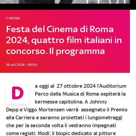
CINEMA
Festa del Cinema di Roma
2024, quattro film italiani in
concorso. Il programma
16 ott 2024 - 09:00
D
a oggi al 27 ottobre 2024 l’Auditorium
Parco della Musica di Roma ospiterà la
kermesse capitolina. A Johnny
Depp e Viggo Mortensen verrà assegnato il Premio
alla Carriera e saranno proiettati i lungometraggi
che per la seconda volta li vedranno impegnati
come registi: Modì; il biopic dedicato al pittore