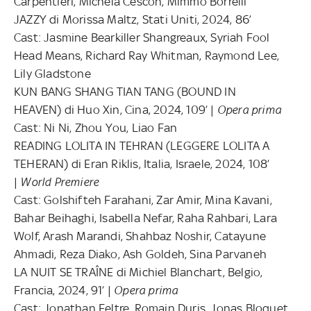
Carpentieri, Michela Cescon, Mimmo Borrelli
JAZZY di Morissa Maltz, Stati Uniti, 2024, 86’
Cast: Jasmine Bearkiller Shangreaux, Syriah Fool
Head Means, Richard Ray Whitman, Raymond Lee,
Lily Gladstone
KUN BANG SHANG TIAN TANG (BOUND IN
HEAVEN) di Huo Xin, Cina, 2024, 109’ |
Opera prima
Cast: Ni Ni, Zhou You, Liao Fan
READING LOLITA IN TEHRAN (LEGGERE LOLITA A
TEHERAN) di Eran Riklis, Italia, Israele, 2024, 108’
|
World Premiere
Cast: Golshifteh Farahani, Zar Amir, Mina Kavani,
Bahar Beihaghi, Isabella Nefar, Raha Rahbari, Lara
Wolf, Arash Marandi, Shahbaz Noshir, Catayune
Ahmadi, Reza Diako, Ash Goldeh, Sina Parvaneh
LA NUIT SE TRAÎNE di Michiel Blanchart, Belgio,
Francia, 2024, 91’ |
Opera prima
Cast: Jonathan Feltre, Romain Duris, Jonas Bloquet,