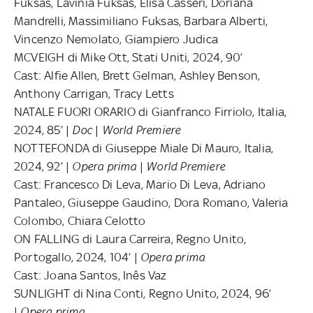
Fuksas, Lavinia Fuksas, Elisa Casseri, Doriana
Mandrelli, Massimiliano Fuksas, Barbara Alberti,
Vincenzo Nemolato, Giampiero Judica
MCVEIGH di Mike Ott, Stati Uniti, 2024, 90’
Cast: Alfie Allen, Brett Gelman, Ashley Benson,
Anthony Carrigan, Tracy Letts
NATALE FUORI ORARIO di Gianfranco Firriolo, Italia,
2024, 85’ |
Doc
|
World
Premiere
NOTTEFONDA di Giuseppe Miale Di Mauro, Italia,
2024, 92’ |
Opera prima
|
World Premiere
Cast: Francesco Di Leva, Mario Di Leva, Adriano
Pantaleo, Giuseppe Gaudino, Dora Romano, Valeria
Colombo, Chiara Celotto
ON FALLING di Laura Carreira, Regno Unito,
Portogallo, 2024, 104’ |
Opera prima
Cast: Joana Santos, Inês Vaz
SUNLIGHT di Nina Conti, Regno Unito, 2024, 96’
|
Opera prima