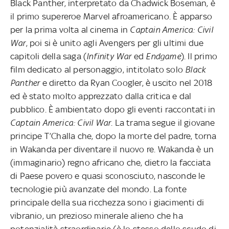
Black Panther, interpretato da Chadwick Boseman, è
il primo supereroe Marvel afroamericano. È apparso
per la prima volta al cinema in
Captain America: Civil
War
, poi si è unito agli Avengers per gli ultimi due
capitoli della saga (
Infinity War
ed
Endgame
). Il primo
film dedicato al personaggio, intitolato solo
Black
Panther
e diretto da Ryan Coogler, è uscito nel 2018
ed è stato molto apprezzato dalla critica e dal
pubblico. È ambientato dopo gli eventi raccontati in
Captain America: Civil War
. La trama segue il giovane
principe T’Challa che, dopo la morte del padre, torna
in Wakanda per diventare il nuovo re. Wakanda è un
(immaginario) regno africano che, dietro la facciata
di Paese povero e quasi sconosciuto, nasconde le
tecnologie più avanzate del mondo. La fonte
principale della sua ricchezza sono i giacimenti di
vibranio, un prezioso minerale alieno che ha
potenzialità straordinarie (è lo stesso dello scudo di