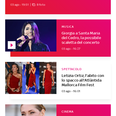
03 ago - 19:51
8 foto
MUSICA
Giorgia a Santa Maria
del Cedro, la possibile
scaletta del concerto
03 ago - 16:27
SPETTACOLO
Letizia Ortiz, l'abito con
lo spacco all'Atlàntida
Mallorca Film Fest
03 ago - 16:01
CINEMA