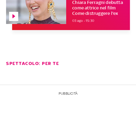
Chiara Ferragni debutta
come attrice nel film
Come distruggere l'ex
03 ago - 15:30
SPETTACOLO: PER TE
PUBBLICITÀ