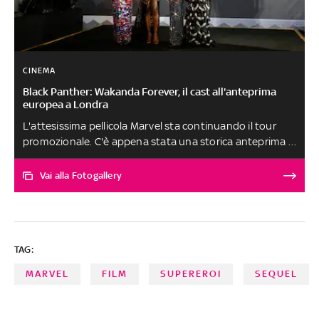
CINEMA
Black Panther: Wakanda Forever, il cast all'anteprima
europea a Londra
L'attesissima pellicola Marvel sta continuando il tour
promozionale. C'è appena stata una storica anteprima a
Lagos, in Nigeria (è la prima volta in assoluto che è un
film Marvel viene presentato in anteprima in Nigeria). Il
Vai alla Fotogallery
film sta facendo il giro del mondo, con una prima
mondiale a Los Angeles e un debutto europeo al
Cineworld Leicester Square di Londra la scorsa
settimana, di cui vi proponiamo qui gli scatti. Le foto
TAG:
ritraggono i protagonisti del film alla presentazione
MARVEL
FILM
SUPEREROI
SEQUEL