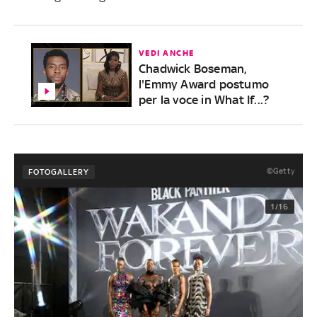
VEDI ANCHE
Chadwick Boseman,
l'Emmy Award postumo
per la voce in What If...?
©Getty
FOTOGALLERY
1/16