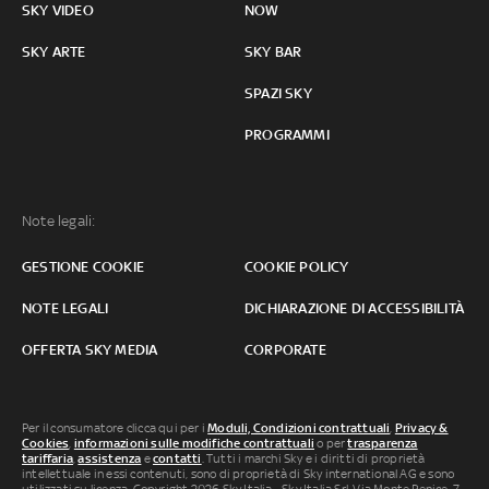
SKY VIDEO
NOW
SKY ARTE
SKY BAR
SPAZI SKY
PROGRAMMI
Note legali:
GESTIONE COOKIE
COOKIE POLICY
NOTE LEGALI
DICHIARAZIONE DI ACCESSIBILITÀ
OFFERTA SKY MEDIA
CORPORATE
Per il consumatore clicca qui per i
Moduli, Condizioni contrattuali
,
Privacy &
Cookies
,
informazioni sulle modifiche contrattuali
o per
trasparenza
tariffaria
,
assistenza
e
contatti
. Tutti i marchi Sky e i diritti di proprietà
intellettuale in essi contenuti, sono di proprietà di Sky international AG e sono
utilizzati su licenza. Copyright 2026 Sky Italia - Sky Italia Srl Via Monte Penice, 7 -