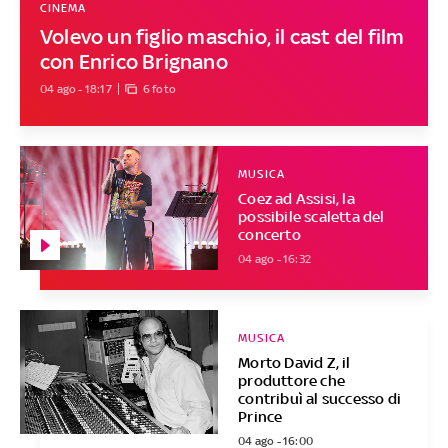
CINEMA
Volevo un figlio maschio, il cast del film
con Enrico Brignano
04 ago - 18:17
6 foto
MUSICA
Coez ad Assisi, la
possibile scaletta del
concerto
04 ago - 16:32
MUSICA
Morto David Z, il
produttore che
contribuì al successo di
Prince
04 ago - 16:00