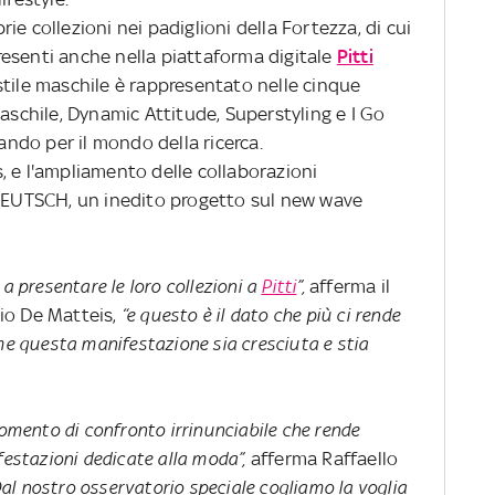
e collezioni nei padiglioni della Fortezza, di cui
 presenti anche nella piattaforma digitale
Pitti
stile maschile è rappresentato nelle cinque
Maschile, Dynamic Attitude, Superstyling e I Go
sando per il mondo della ricerca.
, e l'ampliamento delle collaborazioni
UDEUTSCH, un inedito progetto sul new wave
 a presentare le loro collezioni a
Pitti
”,
afferma il
io De Matteis,
“e questo è il dato che più ci rende
ome questa manifestazione sia cresciuta e stia
momento di confronto irrinunciabile che rende
festazioni dedicate alla moda”,
afferma Raffaello
al nostro osservatorio speciale cogliamo la voglia