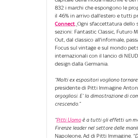
832 i marchi che espongono le propri
il 46% in arrivo dall’estero e tutti
Connect
.
Ogni sfaccettatura dello 
sezioni: Fantastic Classic, Futuro 
Out, dal classico all'informale, pas
Focus sul vintage e sul mondo pets
internazionali con il lancio di NE
design dalla Germania.
“Molti ex espositori vogliono tornare
presidente di Pitti Immagine Anton
orgogliosi. E’ la dimostrazione di c
crescendo.”
“
Pitti Uomo
è a tutti gli effetti un 
Firenze leader nel settore delle mani
Napoleone, Ad di Pitti Immagine. “
D