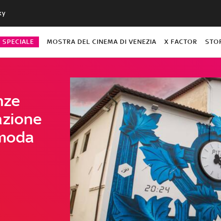
ky
O SPECIALE
MOSTRA DEL CINEMA DI VENEZIA
X FACTOR
STO
enze
azione
 moda