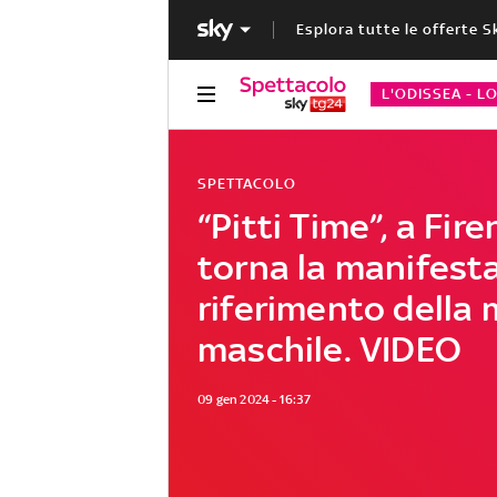
Esplora tutte le offerte S
L'ODISSEA - L
SPETTACOLO
“Pitti Time”, a Fir
torna la manifest
riferimento della
maschile. VIDEO
09 gen 2024 - 16:37