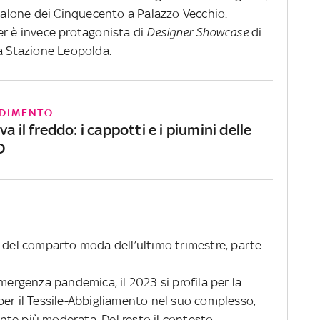
 Salone dei Cinquecento a Palazzo Vecchio.
er è invece protagonista di
Designer Showcase
di
la Stazione Leopolda.
DIMENTO
va il freddo: i cappotti e i piumini delle
O
e del comparto moda dell’ultimo trimestre, parte
emergenza pandemica, il 2023 si profila per la
per il Tessile-Abbigliamento nel suo complesso,
te più moderata. Del resto il contesto