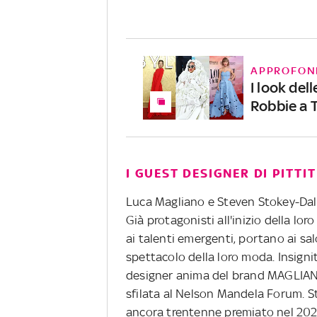
APPROFON
I look del
Robbie a 
I GUEST DESIGNER DI PITTI
Luca Magliano e Steven Stokey-Dale
Già protagonisti all'inizio della lor
ai talenti emergenti, portano ai salo
spettacolo della loro moda. Insigni
designer anima del brand MAGLIAN
sfilata al Nelson Mandela Forum.
S
ancora trentenne premiato nel 202