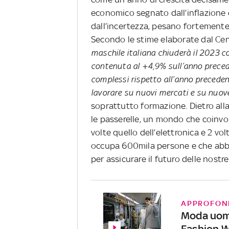
economico segnato dall’inflazione 
dall’incertezza, pesano fortemente 
Secondo le stime elaborate dal Cen
maschile italiana chiuderà il 2023 
contenuta al +4,9% sull’anno precede
complessi rispetto all’anno preceden
lavorare su nuovi mercati e su nuove
soprattutto formazione. Dietro all
le passerelle, un mondo che coinvol
volte quello dell’elettronica e 2 vol
occupa 600mila persone e che abbi
per assicurare il futuro delle nostr
APPROFON
Moda uomo
Fashion W