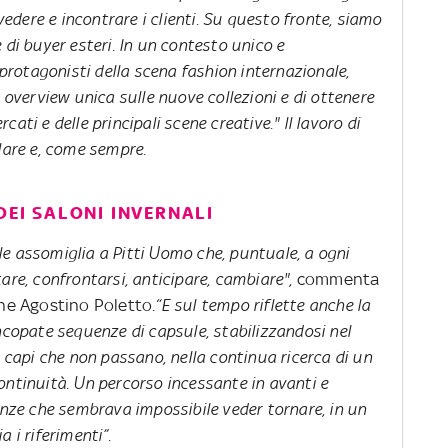
 vedere e incontrare i clienti. Su questo fronte, siamo
 di buyer esteri. In un contesto unico e
i protagonisti della scena fashion internazionale,
a overview unica sulle nuove collezioni e di ottenere
ati e delle principali scene creative." ll lavoro di
llare e, come sempre.
DEI SALONI INVERNALI
e assomiglia a Pitti Uomo che, puntuale, a ogni
are, confrontarsi, anticipare, cambiare",
commenta
ine Agostino Poletto.
“E sul tempo riflette anche la
incopate sequenze di capsule, stabilizzandosi nel
i capi che non passano, nella continua ricerca di un
ontinuità. Un percorso incessante in avanti e
renze che sembrava impossibile veder tornare, in un
tagioni e cambia i riferimenti”.