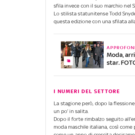
sfila invece con il suo marchio nel
Lo stilista statunitense Todd Snyd
questa edizione con una sfilata al
APPROFON
Moda, arri
star. FOT
I NUMERI DEL SETTORE
La stagione però, dopo la flession
un po’ in salita.
Dopo il forte rimbalzo seguito all’
moda maschile italiana, così come 
come un anno di crescita decisamen