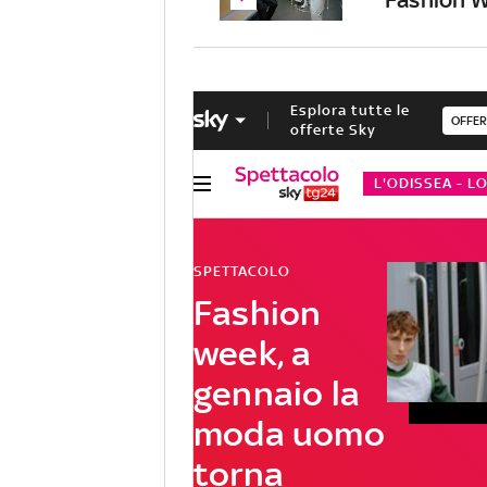
Esplora tutte le
OFFER
offerte Sky
L'ODISSEA - L
SPETTACOLO
Fashion
week, a
gennaio la
moda uomo
torna