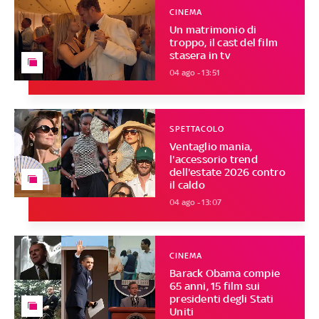
CINEMA
Un matrimonio di
troppo, il cast del film
stasera in tv
04 ago - 13:51
SPETTACOLO
Ventaglio mania,
l'accessorio trend
dell'estate 2026 contro
il caldo
04 ago - 13:07
CINEMA
Barack Obama compie
65 anni, 15 film sui
presidenti degli Stati
Uniti