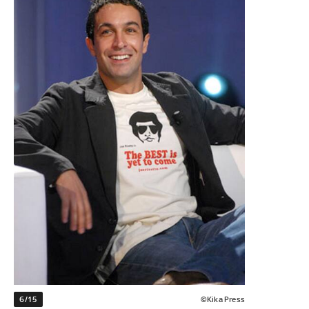
6/15
©Kika Press