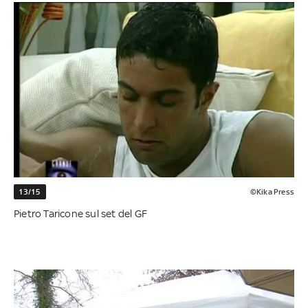
13/15
©Kika Press
Pietro Taricone sul set del GF