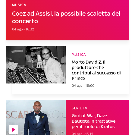
MUSICA
Coez ad Assisi, la possibile scaletta del
concerto
04 ago - 16:32
MUSICA
Morto David Z, il
produttore che
contribuì al successo di
Prince
04 ago - 16:00
SERIE TV
God of War, Dave
Bautista in trattative
per il ruolo di Kratos
04 ago - 15:15