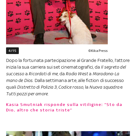
4/15
©Kika Press
Dopo la fortunata partecipazione al Grande Fratello, l'attore
inizia la sua carriera sui set cinematografici, da
Il segreto del
successo
a
Ricordati di me
, da
Radio West
a
Maradona-La
mano de Dios
. Dalla settimana arte, alle fiction di successo
quali
Distretto di Polizia 3
,
Codice rosso,
la
Nuova squadra
e
Tutti pazzi per amore.
Kasia Smutniak risponde sulla vitiligine: “Sto da
Dio, altro che storia triste”