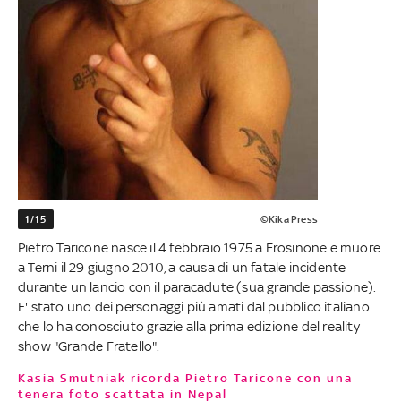
1/15
©Kika Press
Pietro Taricone nasce il 4 febbraio 1975 a Frosinone e muore
a Terni il 29 giugno 2010, a causa di un fatale incidente
durante un lancio con il paracadute (sua grande passione).
E' stato uno dei personaggi più amati dal pubblico italiano
che lo ha conosciuto grazie alla prima edizione del reality
show "Grande Fratello".
Kasia Smutniak ricorda Pietro Taricone con una
tenera foto scattata in Nepal