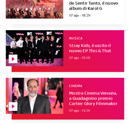
de Sentir Tanto, il nuovo
album di Karol G
07 ago - 18:29
MUSICA
Stray Kids, è uscito il
nuovo EP This & That
07 ago - 15:09
CINEMA
Mostra Cinema Venezia,
a Guadagnino premio
Cartier Glory Filmmaker
07 ago - 13:24