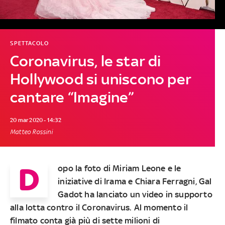
SPETTACOLO
Coronavirus, le star di
Hollywood si uniscono per
cantare “Imagine”
20 mar 2020 - 14:32
Matteo Rossini
D
opo la foto di
Miriam Leone
e le
iniziative di
Irama
e
Chiara Ferragni
,
Gal
Gadot
ha lanciato un video in supporto
alla lotta contro il
Coronavirus
. Al momento il
filmato conta già
più di sette milioni di