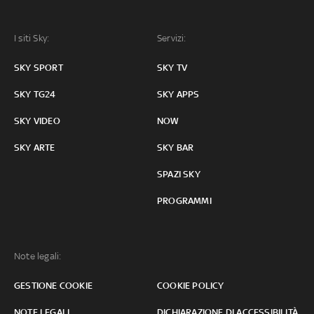
I siti Sky:
Servizi:
SKY SPORT
SKY TV
SKY TG24
SKY APPS
SKY VIDEO
NOW
SKY ARTE
SKY BAR
SPAZI SKY
PROGRAMMI
Note legali:
GESTIONE COOKIE
COOKIE POLICY
NOTE LEGALI
DICHIARAZIONE DI ACCESSIBILITÀ