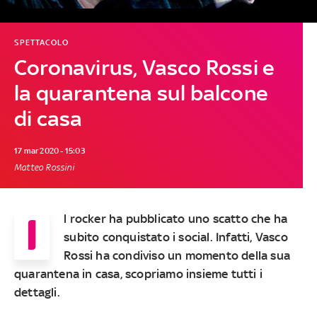
SPETTACOLO
Coronavirus, Vasco Rossi e
la quarantena sul balcone
di casa
17 mar 2020 - 15:03
Matteo Rossini
I
l rocker ha pubblicato uno scatto che ha
subito conquistato i social. Infatti,
Vasco
Rossi
ha condiviso un momento della sua
quarantena in casa
, scopriamo insieme
tutti i
dettagli
.