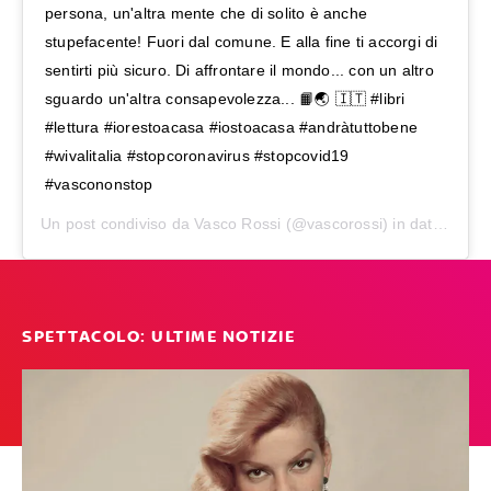
persona, un'altra mente che di solito è anche
stupefacente! Fuori dal comune. E alla fine ti accorgi di
sentirti più sicuro. Di affrontare il mondo... con un altro
sguardo un'altra consapevolezza... 📙🌏 🇮🇹 #libri
#lettura #iorestoacasa #iostoacasa #andràtuttobene
#wivalitalia #stopcoronavirus #stopcovid19
#vascononstop
Un post condiviso da
Vasco Rossi
(@vascorossi) in data:
16 Ma
SPETTACOLO: ULTIME NOTIZIE