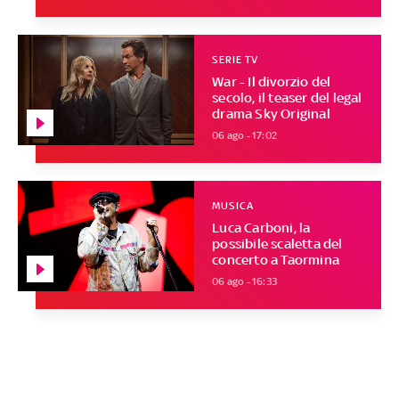
SERIE TV
War - Il divorzio del
secolo, il teaser del legal
drama Sky Original
06 ago - 17:02
MUSICA
Luca Carboni, la
possibile scaletta del
concerto a Taormina
06 ago - 16:33