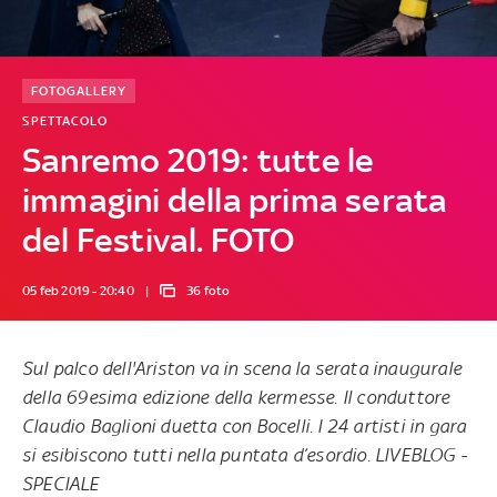
FOTOGALLERY
SPETTACOLO
Sanremo 2019: tutte le
immagini della prima serata
del Festival. FOTO
05 feb 2019 - 20:40
36 foto
Sul palco dell'Ariston va in scena la serata inaugurale
della 69esima edizione della kermesse. Il conduttore
Claudio Baglioni duetta con Bocelli. I 24 artisti in gara
si esibiscono tutti nella puntata d’esordio.
LIVEBLOG
-
SPECIALE