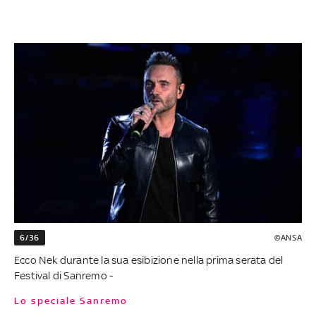
6/36
©ANSA
Ecco Nek durante la sua esibizione nella prima serata del
Festival di Sanremo -
Lo speciale Sanremo