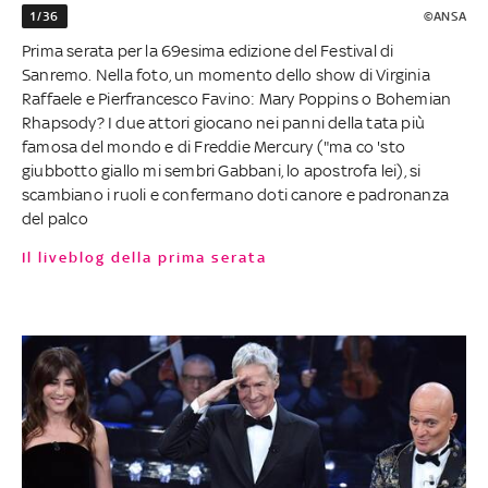
1/36
©ANSA
Prima serata per la 69esima edizione del Festival di
Sanremo. Nella foto, un momento dello show di Virginia
Raffaele e Pierfrancesco Favino: Mary Poppins o Bohemian
Rhapsody? I due attori giocano nei panni della tata più
famosa del mondo e di Freddie Mercury ("ma co 'sto
giubbotto giallo mi sembri Gabbani, lo apostrofa lei), si
scambiano i ruoli e confermano doti canore e padronanza
del palco
Il liveblog della prima serata