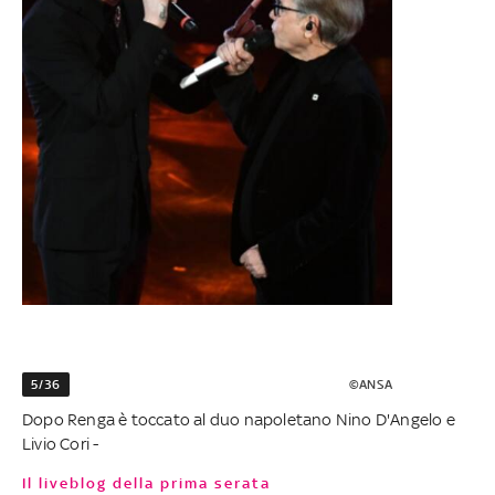
5/36
©ANSA
Dopo Renga è toccato al duo napoletano Nino D'Angelo e
Livio Cori -
Il liveblog della prima serata