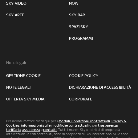
SKY VIDEO
NOW
SKY ARTE
SKY BAR
SPAZI SKY
PROGRAMMI
Note legali:
GESTIONE COOKIE
COOKIE POLICY
NOTE LEGALI
DICHIARAZIONE DI ACCESSIBILITÀ
OFFERTA SKY MEDIA
CORPORATE
Per il consumatore clicca qui per i
Moduli, Condizioni contrattuali
,
Privacy &
Cookies
,
informazioni sulle modifiche contrattuali
o per
trasparenza
tariffaria
,
assistenza
e
contatti
. Tutti i marchi Sky e i diritti di proprietà
intellettuale in essi contenuti, sono di proprietà di Sky international AG e sono