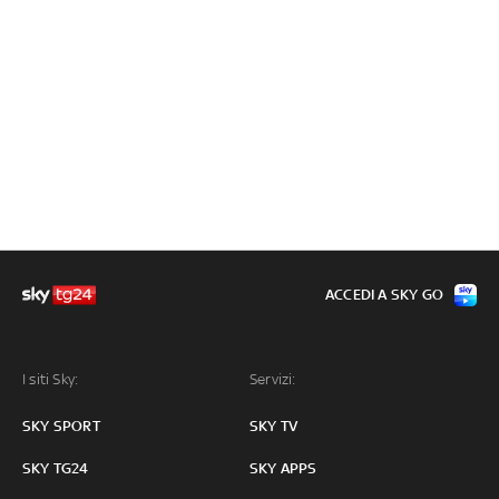
ACCEDI A SKY GO
I siti Sky:
Servizi:
SKY SPORT
SKY TV
SKY TG24
SKY APPS