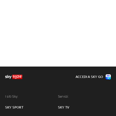
ACCEDI A SKY GO
I siti Sky:
Servizi:
SKY SPORT
SKY TV