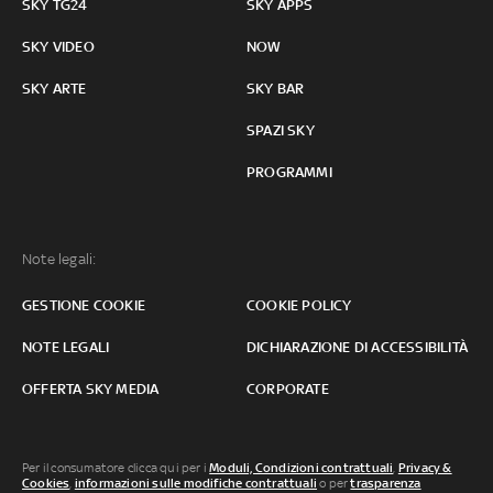
SKY TG24
SKY APPS
SKY VIDEO
NOW
SKY ARTE
SKY BAR
SPAZI SKY
PROGRAMMI
Note legali:
GESTIONE COOKIE
COOKIE POLICY
NOTE LEGALI
DICHIARAZIONE DI ACCESSIBILITÀ
OFFERTA SKY MEDIA
CORPORATE
Per il consumatore clicca qui per i
Moduli, Condizioni contrattuali
,
Privacy &
Cookies
,
informazioni sulle modifiche contrattuali
o per
trasparenza