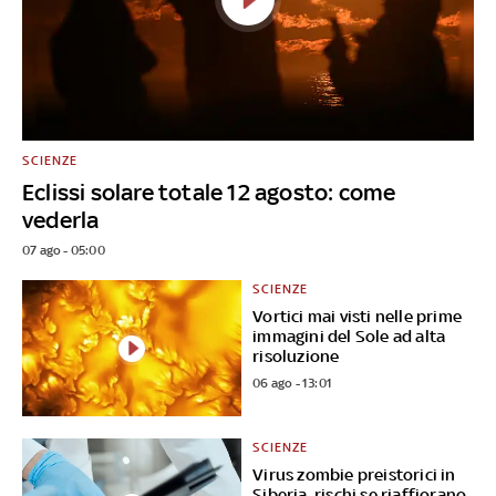
SCIENZE
Eclissi solare totale 12 agosto: come
vederla
07 ago - 05:00
SCIENZE
Vortici mai visti nelle prime
immagini del Sole ad alta
risoluzione
06 ago - 13:01
SCIENZE
Virus zombie preistorici in
Siberia, rischi se riaffiorano