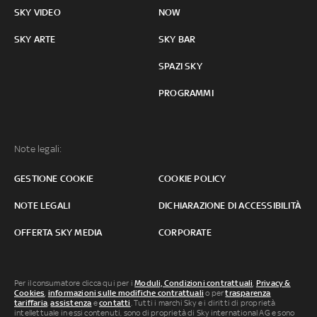
SKY VIDEO
NOW
SKY ARTE
SKY BAR
SPAZI SKY
PROGRAMMI
Note legali:
GESTIONE COOKIE
COOKIE POLICY
NOTE LEGALI
DICHIARAZIONE DI ACCESSIBILITÀ
OFFERTA SKY MEDIA
CORPORATE
Per il consumatore clicca qui per i
Moduli, Condizioni contrattuali
,
Privacy &
Cookies
,
informazioni sulle modifiche contrattuali
o per
trasparenza
tariffaria
,
assistenza
e
contatti
. Tutti i marchi Sky e i diritti di proprietà
intellettuale in essi contenuti, sono di proprietà di Sky international AG e sono