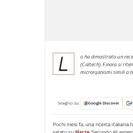
L
o ha dimostrato un rece
(Caltech). Finora si rit
microrganismi simili a 
Sceglici su:
Google Discover
F
Pochi mesi fa, una ricerca italiana
salato su
Marte
. Secondo gli esper