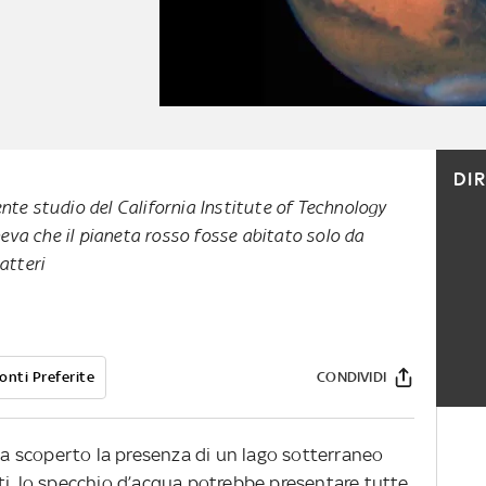
DI
nte studio del California Institute of Technology
eneva che il pianeta rosso fosse abitato solo da
batteri
onti Preferite
CONDIVIDI
 ha scoperto la presenza di un lago sotterraneo
ti, lo specchio d’acqua potrebbe presentare tutte