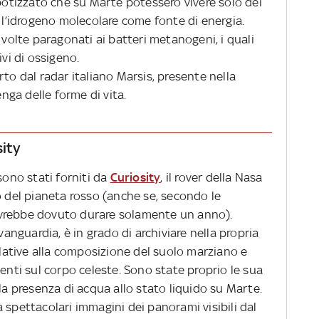
ipotizzato che su Marte potessero vivere solo dei
e l’idrogeno molecolare come fonte di energia.
 volte paragonati ai batteri metanogeni, i quali
ivi di ossigeno.
rto dal radar italiano Marsis, presente nella
ga delle forme di vita.
sity
sono stati forniti da
Curiosity
, il rover della Nasa
o del pianeta rosso (anche se, secondo le
e avrebbe dovuto durare solamente un anno).
vanguardia, è in grado di archiviare nella propria
ative alla composizione del suolo marziano e
senti sul corpo celeste. Sono state proprio le sua
lla presenza di acqua allo stato liquido su Marte.
rra spettacolari immagini dei panorami visibili dal