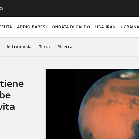
ky
CEUTA
ADDIO BARESI
ONDATA DI CALDO
USA-IRAN
UCRAIN
Astronomia
Terra
Ricerca
ntiene
bbe
vita