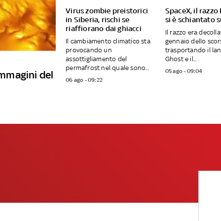
Virus zombie preistorici
SpaceX, il razzo
in Siberia, rischi se
si è schiantato 
riaffiorano dai ghiacci
Il razzo era decollat
Il cambiamento climatico sta
gennaio dello sco
provocando un
trasportando il la
assottigliamento del
Ghost e il...
permafrost nel quale sono...
05 ago - 09:04
 immagini del
06 ago - 09:22