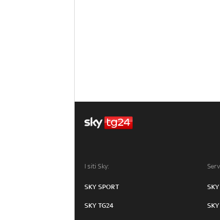
I siti Sky:
Serv
SKY SPORT
SKY
SKY TG24
SKY