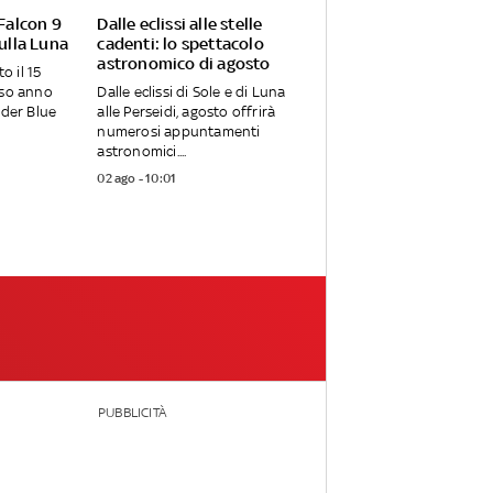
 Falcon 9
Dalle eclissi alle stelle
sulla Luna
cadenti: lo spettacolo
astronomico di agosto
o il 15
rso anno
Dalle eclissi di Sole e di Luna
nder Blue
alle Perseidi, agosto offrirà
numerosi appuntamenti
astronomici....
02 ago - 10:01
PUBBLICITÀ