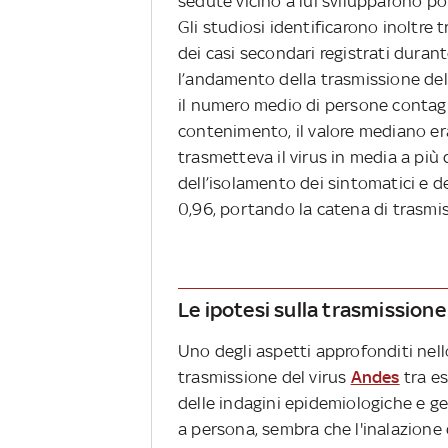
sedute vicino a lui svilupparono poi 
Gli studiosi identificarono inoltre t
dei casi secondari registrati durant
l’andamento della trasmissione del 
il numero medio di persone contagia
contenimento, il valore mediano era
trasmetteva il virus in media a più 
dell’isolamento dei sintomatici e de
0,96, portando la catena di trasmis
Le ipotesi sulla trasmissione 
Uno degli aspetti approfonditi nell
trasmissione del virus
Andes
tra es
delle indagini epidemiologiche e g
a persona, sembra che l'inalazione d