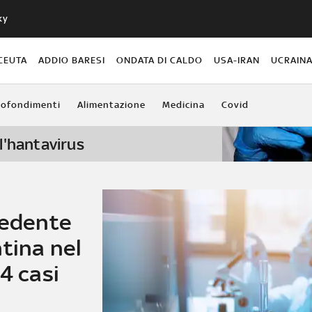
ky
CEUTA
ADDIO BARESI
ONDATA DI CALDO
USA-IRAN
UCRAIN
ofondimenti
Alimentazione
Medicina
Covid
l'hantavirus
cedente
tina nel
4 casi