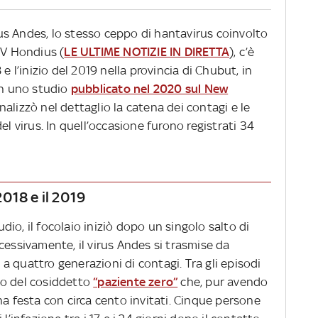
irus Andes, lo stesso ceppo di hantavirus coinvolto
MV Hondius (
LE ULTIME NOTIZIE IN DIRETTA
), c’è
e l’inizio del 2019 nella provincia di Chubut, in
in uno studio
pubblicato nel 2020 sul New
analizzò nel dettaglio la catena dei contagi e le
el virus. In quell’occasione furono registrati 34
 2018 e il 2019
io, il focolaio iniziò dopo un singolo salto di
cessivamente, il virus Andes si trasmise da
 quattro generazioni di contagi. Tra gli episodi
llo del cosiddetto
“paziente zero”
che, pur avendo
na festa con circa cento invitati. Cinque persone