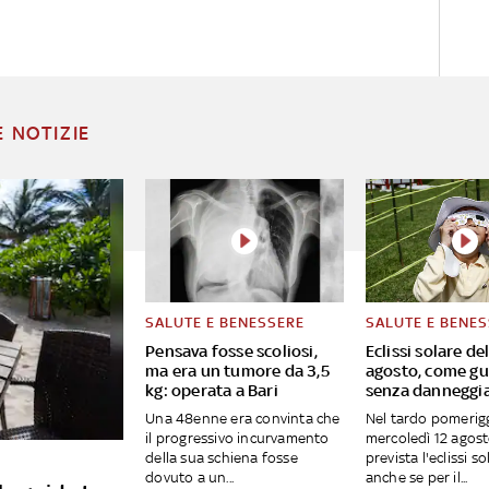
E NOTIZIE
SALUTE E BENESSERE
SALUTE E BENE
Pensava fosse scoliosi,
Eclissi solare del
ma era un tumore da 3,5
agosto, come gu
kg: operata a Bari
senza danneggia
Una 48enne era convinta che
Nel tardo pomerigg
il progressivo incurvamento
mercoledì 12 agost
della sua schiena fosse
prevista l'eclissi s
dovuto a un...
anche se per il...