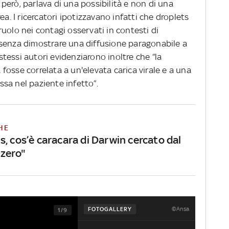
, però, parlava di una possibilità e non di una
ea. I ricercatori ipotizzavano infatti che droplets
uolo nei contagi osservati in contesti di
 senza dimostrare una diffusione paragonabile a
 stessi autori evidenziarono inoltre che “la
osse correlata a un'elevata carica virale e a una
sa nel paziente infetto”.
HE
, cos’è caracara di Darwin cercato dal
 zero"
©Ansa
FOTOGALLERY
1/9