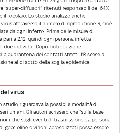
l’infezione tra i 17 e i 24 giorni dopo il contatto.
re “super-diffusori”, ritenuti responsabili del 64%
e il focolaio. Lo studio analizzò anche
virus attraverso il numero di riproduzione R, cioè
te da ogni infetto. Prima delle misure di
 pari a 2,12, quindi ogni persona infetta
di due individui. Dopo l’introduzione
lla quarantena dei contatti stretti, l’R scese a
sione al di sotto della soglia epidemica.
del virus
o studio riguardava la possibile modalità di
seri umani. Gli autori scrissero che “sulla base
enomiche sugli eventi di trasmissione da persona
i goccioline o virioni aerosolizzati possa essere