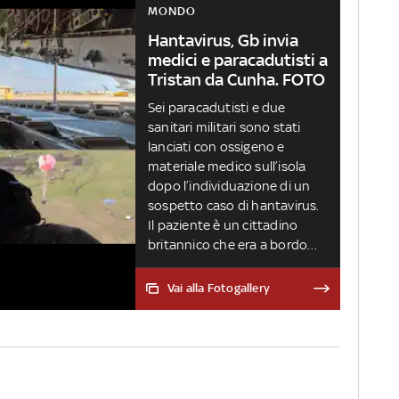
MONDO
Hantavirus, Gb invia
medici e paracadutisti a
Tristan da Cunha. FOTO
Sei paracadutisti e due
sanitari militari sono stati
lanciati con ossigeno e
materiale medico sull’isola
dopo l’individuazione di un
sospetto caso di hantavirus.
Il paziente è un cittadino
britannico che era a bordo
della nave da crociera colpita
da un focolaio del virus
Vai alla Fotogallery