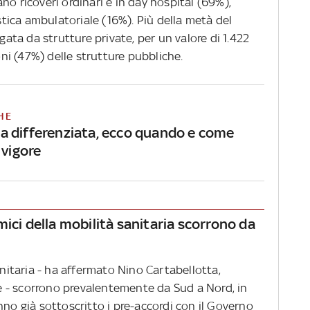
no ricoveri ordinari e in day hospital (69%),
istica ambulatoriale (16%). Più della metà del
ogata da strutture private, per un valore di 1.422
ioni (47%) delle strutture pubbliche.
HE
 differenziata, ecco quando e come
 vigore
ici della mobilità sanitaria scorrono da
anitaria - ha affermato Nino Cartabellotta,
 - scorrono prevalentemente da Sud a Nord, in
nno già sottoscritto i pre-accordi con il Governo