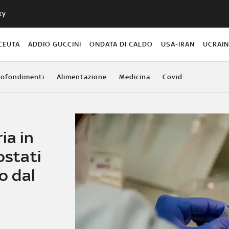
ky
CEUTA
ADDIO GUCCINI
ONDATA DI CALDO
USA-IRAN
UCRAI
ofondimenti
Alimentazione
Medicina
Covid
ia in
ostati
ro dal