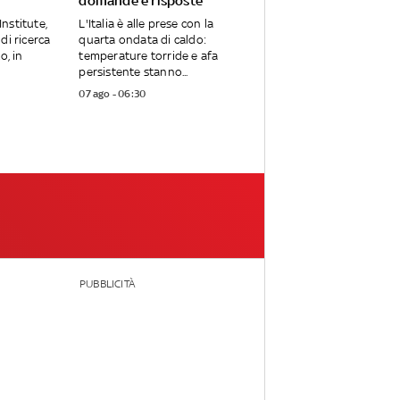
domande e risposte
Institute,
L'Italia è alle prese con la
di ricerca
quarta ondata di caldo:
o, in
temperature torride e afa
persistente stanno...
07 ago - 06:30
PUBBLICITÀ