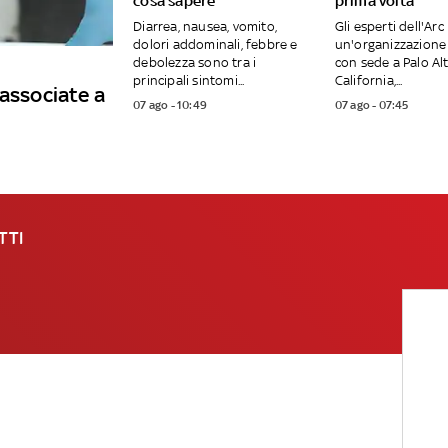
cosa sapere
prima volta
Diarrea, nausea, vomito,
Gli esperti dell'Arc 
dolori addominali, febbre e
un'organizzazione 
debolezza sono tra i
con sede a Palo Alt
principali sintomi...
California,...
 associate a
07 ago - 10:49
07 ago - 07:45
TTI