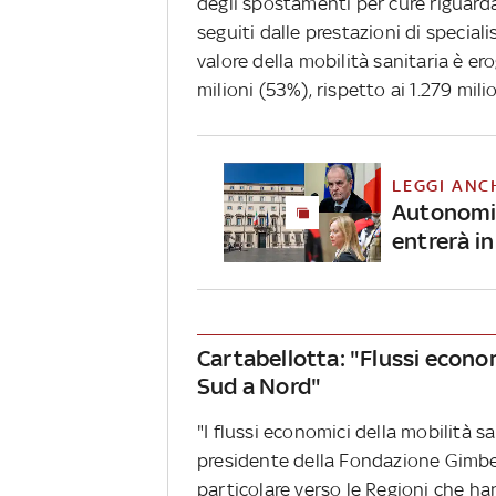
degli spostamenti per cure riguarda
seguiti dalle prestazioni di special
valore della mobilità sanitaria è er
milioni (53%), rispetto ai 1.279 mil
LEGGI ANC
Autonomia
entrerà in
Cartabellotta: "Flussi econom
Sud a Nord"
"I flussi economici della mobilità s
presidente della Fondazione Gimbe
particolare verso le Regioni che ha