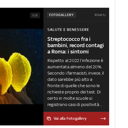
©Getty
FOTOGALLERY
1/9
SALUTE E BENESSERE
Streptococco fra i
bambini, record contagi
a Roma: i sintomi
Rispetto al 2022 l’infezione è
aumentata almeno del 20%.
Secondo i farmacisti, invece, il
dato sarebbe più alto a
fronte di quelle che sono le
richieste proprio dei test. Di
certo in molte scuole si
registrano casi di positività
con un’infezione che si palesa
con il mal di gola, la febbre, i
Vai alla Fotogallery
dolori muscolari