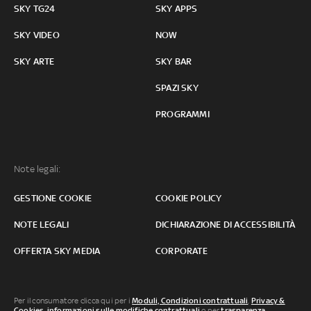
SKY TG24
SKY APPS
SKY VIDEO
NOW
SKY ARTE
SKY BAR
SPAZI SKY
PROGRAMMI
Note legali:
GESTIONE COOKIE
COOKIE POLICY
NOTE LEGALI
DICHIARAZIONE DI ACCESSIBILITÀ
OFFERTA SKY MEDIA
CORPORATE
Per il consumatore clicca qui per i
Moduli, Condizioni contrattuali
,
Privacy &
Cookies
,
informazioni sulle modifiche contrattuali
o per
trasparenza