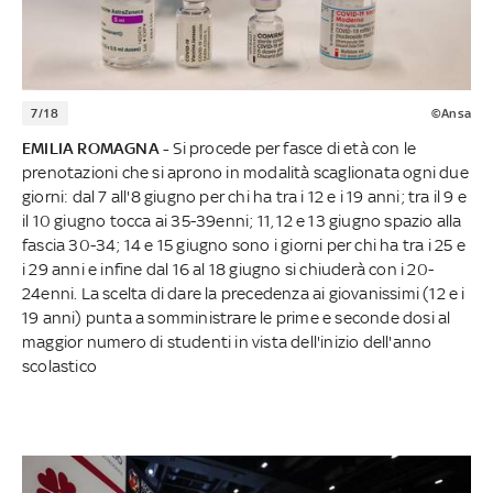
7/18
©Ansa
EMILIA ROMAGNA -
Si procede per fasce di età con le
prenotazioni che si aprono in modalità scaglionata ogni due
giorni: dal 7 all'8 giugno per chi ha tra i 12 e i 19 anni; tra il 9 e
il 10 giugno tocca ai 35-39enni; 11, 12 e 13 giugno spazio alla
fascia 30-34; 14 e 15 giugno sono i giorni per chi ha tra i 25 e
i 29 anni e infine dal 16 al 18 giugno si chiuderà con i 20-
24enni. La scelta di dare la precedenza ai giovanissimi (12 e i
19 anni) punta a somministrare le prime e seconde dosi al
maggior numero di studenti in vista dell'inizio dell'anno
scolastico