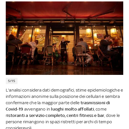
5/15
L'analisi considera dati demografici, stime epidemiologiche e
informazioni anonime sulla posizione dei cellulari e sembra
confermare che la maggior parte delle
trasmissioni di
Covid-19
avvengano in
luoghi molto affollati
, come
r
istoranti a servizio completo, centri fitness e bar
, dove le
persone rimangono in spazi ristretti per archi di tempo
considerevoli