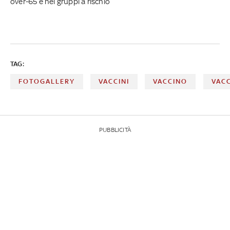
over-65 e nei gruppi a rischio
TAG:
FOTOGALLERY
VACCINI
VACCINO
VAC
PUBBLICITÀ