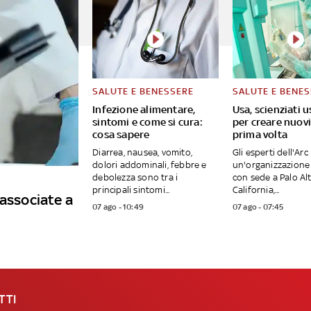
SALUTE E BENESSERE
SALUTE E BENE
Infezione alimentare,
Usa, scienziati u
sintomi e come si cura:
per creare nuovi 
cosa sapere
prima volta
Diarrea, nausea, vomito,
Gli esperti dell'Arc 
dolori addominali, febbre e
un'organizzazione 
debolezza sono tra i
con sede a Palo Alt
principali sintomi...
California,...
 associate a
07 ago - 10:49
07 ago - 07:45
TTI