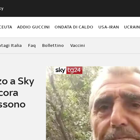
ky
CEUTA
ADDIO GUCCINI
ONDATA DI CALDO
USA-IRAN
UCRAI
agi Italia
Faq
Bollettino
Vaccini
zo a Sky
cora
ossono