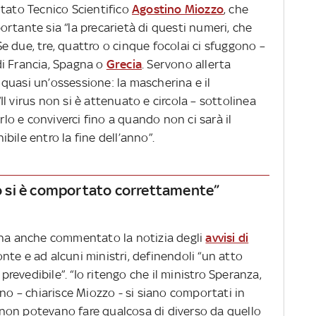
itato Tecnico Scientifico
Agostino Miozzo
, che
rtante sia “la precarietà di questi numeri, che
 due, tre, quattro o cinque focolai ci sfuggono –
 di Francia, Spagna o
Grecia
. Servono allerta
quasi un’ossessione: la mascherina e il
l virus non si è attenuato e circola – sottolinea
o e conviverci fino a quando non ci sarà il
bile entro la fine dell’anno”.
rno si è comportato correttamente”
 ha anche commentato la notizia degli
avvisi di
te e ad alcuni ministri, definendoli “un atto
evedibile”. “Io ritengo che il ministro Speranza,
rno – chiarisce Miozzo - si siano comportati in
non potevano fare qualcosa di diverso da quello