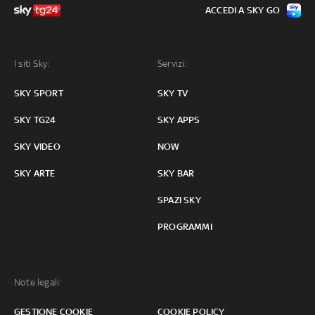
ACCEDI A SKY GO
I siti Sky:
Servizi:
SKY SPORT
SKY TV
SKY TG24
SKY APPS
SKY VIDEO
NOW
SKY ARTE
SKY BAR
SPAZI SKY
PROGRAMMI
Note legali:
GESTIONE COOKIE
COOKIE POLICY