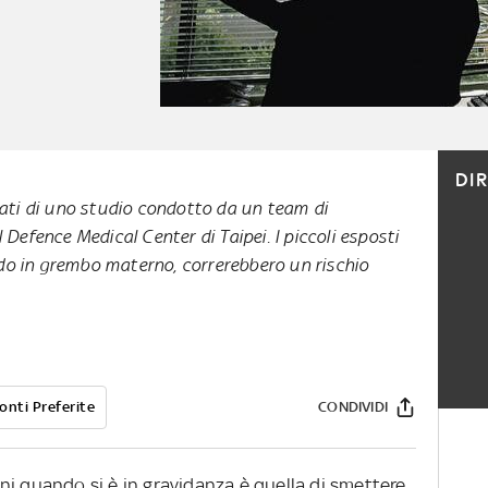
DI
tati di uno studio condotto da un team di
 Defence Medical Center di Taipei. I piccoli esposti
o in grembo materno, correrebbero un rischio
onti Preferite
CONDIVIDI
ni quando si è in gravidanza è quella di smettere