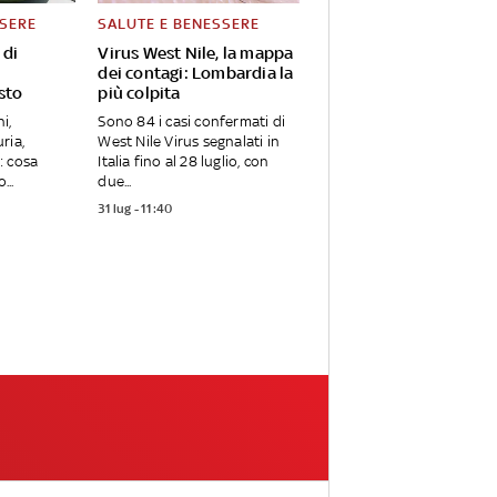
SSERE
SALUTE E BENESSERE
 di
Virus West Nile, la mappa
a
dei contagi: Lombardia la
sto
più colpita
i,
Sono 84 i casi confermati di
ria,
West Nile Virus segnalati in
i: cosa
Italia fino al 28 luglio, con
...
due...
31 lug - 11:40