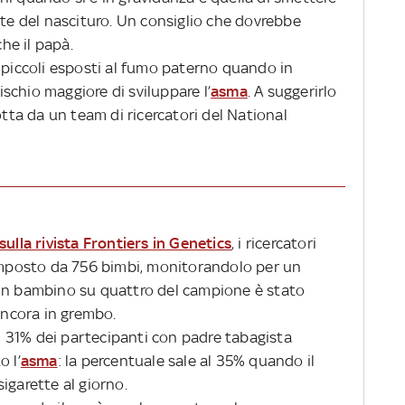
ute del nascituro. Un consiglio che dovrebbe
he il papà.
i piccoli esposti al fumo paterno quando in
schio maggiore di sviluppare l’
asma
. A suggerirlo
otta da un team di ricercatori del National
sulla rivista Frontiers in Genetics
, i ricercatori
posto da 756 bimbi, monitorandolo per un
 un bambino su quattro del campione è stato
ncora in grembo.
 il 31% dei partecipanti con padre tabagista
o l’
asma
: la percentuale sale al 35% quando il
igarette al giorno.