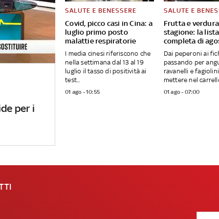
SALUTE E BENESSERE
SALUTE E BENE
Covid, picco casi in Cina: a
Frutta e verdura
luglio primo posto
stagione: la list
malattie respiratorie
completa di ago
I media cinesi riferiscono che
Dai peperoni ai fich
nella settimana dal 13 al 19
passando per angu
luglio il tasso di positività ai
ravanelli e fagiolin
test...
mettere nel carrello
01 ago - 10:55
01 ago - 07:00
de per i
TTI