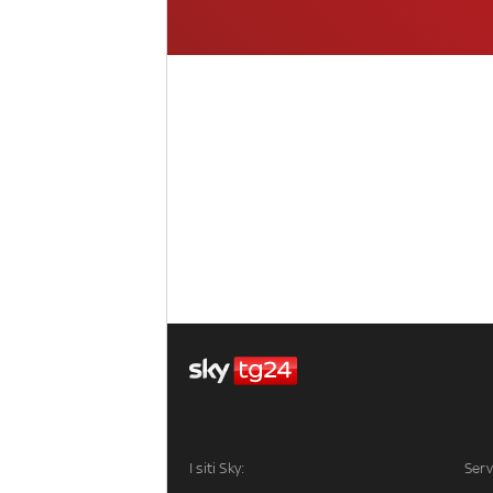
I siti Sky:
Serv