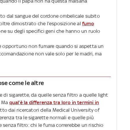
e quando il papà non ha questa malsana
atto dal sangue del cordone ombelicale subito
noltre dimostrato che l’esposizione al
fumo
e su degli specifici geni che hanno un ruolo
bbe opportuno non fumare quando si aspetta un
comandazione non vale solo per le madri, ma
ose come le altre
 di sigarette, da quelle senza filtro a quelle light
o. Ma
qual’è la differenza tra loro in termini in
 dai ricercatori della Medical University of
erenza tra le sigarette normali e quelle più
 senza filtro: chi le fuma correrebbe un rischio