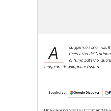
A
suggerirlo sono i risul
ricercatori del National
al fumo paterno, quand
maggiore di sviluppare l’asma
Sceglici su:
Google Discover
F
Una delle principali raccomandazio