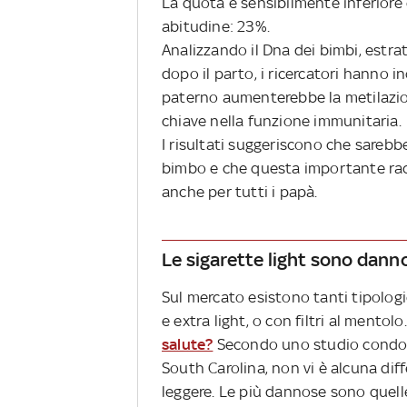
La quota è sensibilmente inferior
abitudine: 23%.
Analizzando il Dna dei bimbi, estr
dopo il parto, i ricercatori hanno i
paterno aumenterebbe la metilazion
chiave nella funzione immunitaria.
I risultati suggeriscono che sare
bimbo e che questa importante rac
anche per tutti i papà.
Le sigarette light sono dann
Sul mercato esistono tanti tipologie
e extra light, o con filtri al mentol
salute?
Secondo uno studio condotto
South Carolina, non vi è alcuna diff
leggere. Le più dannose sono quelle