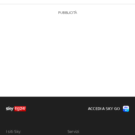
PUBBLICITÀ
ACCEDI A SKY GO
I siti Sky:
Servizi: