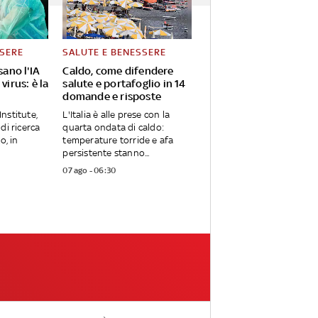
SSERE
SALUTE E BENESSERE
sano l'IA
Caldo, come difendere
virus: è la
salute e portafoglio in 14
domande e risposte
Institute,
L'Italia è alle prese con la
di ricerca
quarta ondata di caldo:
o, in
temperature torride e afa
persistente stanno...
07 ago - 06:30