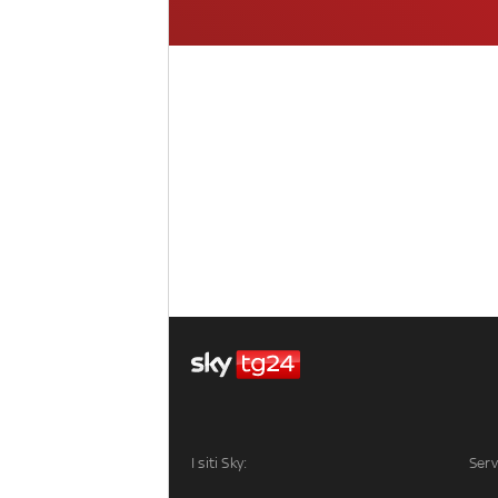
I siti Sky:
Serv