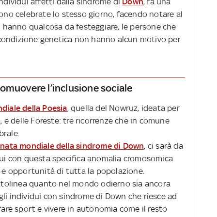
ndividui affetti dalla sindrome di
Down
, fa una
gono celebrate lo stesso giorno, facendo notare al
ti hanno qualcosa da festeggiare, le persone che
condizione genetica non hanno alcun motivo per
omuovere l’inclusione sociale
iale della Poesia
, quella del Nowruz, ideata per
a, e delle Foreste: tre ricorrenze che in comune
brale.
nata mondiale della sindrome di Down
, ci sarà da
idui con questa specifica anomalia cromosomica
i e opportunità di tutta la popolazione.
tolinea quanto nel mondo odierno sia ancora
gli individui con sindrome di Down che riesce ad
 fare sport e vivere in autonomia come il resto