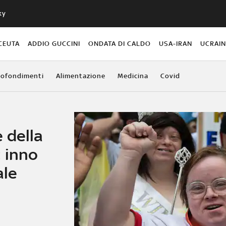
ky
CEUTA
ADDIO GUCCINI
ONDATA DI CALDO
USA-IRAN
UCRAI
ofondimenti
Alimentazione
Medicina
Covid
 della
 inno
ale