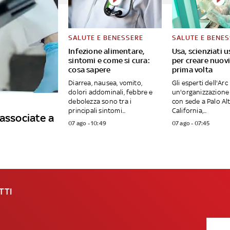
SALUTE E BENESSERE
SALUTE E BENE
Infezione alimentare,
Usa, scienziati u
sintomi e come si cura:
per creare nuovi 
cosa sapere
prima volta
Diarrea, nausea, vomito,
Gli esperti dell'Arc 
dolori addominali, febbre e
un'organizzazione 
debolezza sono tra i
con sede a Palo Alt
principali sintomi...
California,...
 associate a
07 ago - 10:49
07 ago - 07:45
TTI