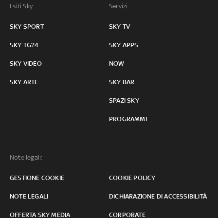
I siti Sky:
Servizi:
SKY SPORT
SKY TV
SKY TG24
SKY APPS
SKY VIDEO
NOW
SKY ARTE
SKY BAR
SPAZI SKY
PROGRAMMI
Note legali:
GESTIONE COOKIE
COOKIE POLICY
NOTE LEGALI
DICHIARAZIONE DI ACCESSIBILITÀ
OFFERTA SKY MEDIA
CORPORATE