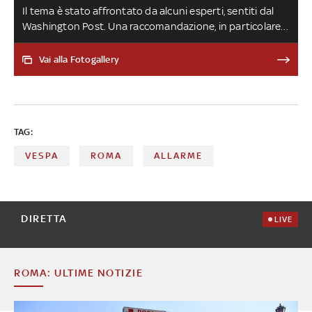
Il tema è stato affrontato da alcuni esperti, sentiti dal
Washington Post. Una raccomandazione, in particolare,
è d’obbligo: mai perdere il controllo. Gli esperti infatti
suggeriscono di “mantenere la calma e le distanze” dagli
Vai alla Fotogallery
alveari, perché “le api probabilmente non attaccano se
non vengono disturbate”
TAG:
VESPA
ROMA
ALLARME
DIRETTA
LIVE
ROMA: ULTIME NOTIZIE