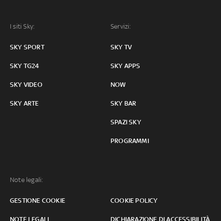
I siti Sky:
Servizi:
SKY SPORT
SKY TV
SKY TG24
SKY APPS
SKY VIDEO
NOW
SKY ARTE
SKY BAR
SPAZI SKY
PROGRAMMI
Note legali:
GESTIONE COOKIE
COOKIE POLICY
NOTE LEGALI
DICHIARAZIONE DI ACCESSIBILITÀ