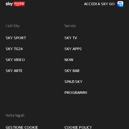
ACCEDI A SKY GO
I siti Sky:
Servizi:
SKY SPORT
SKY TV
SKY TG24
SKY APPS
SKY VIDEO
NOW
SKY ARTE
SKY BAR
SPAZI SKY
PROGRAMMI
Note legali:
GESTIONE COOKIE
COOKIE POLICY