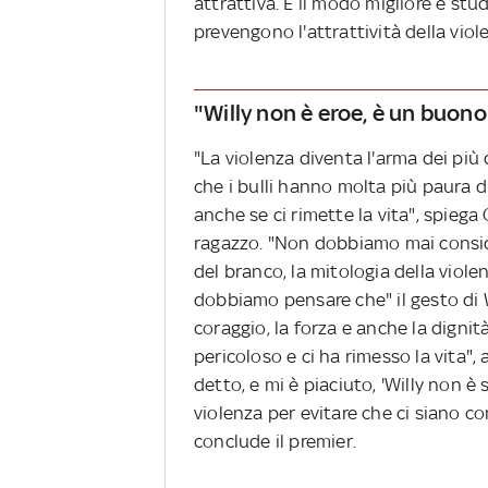
attrattiva. E il modo migliore è stu
prevengono l'attrattività della viol
"Willy non è eroe, è un buono
"La violenza diventa l'arma dei più
che i bulli hanno molta più paura di 
anche se ci rimette la vita", spieg
ragazzo. "Non dobbiamo mai consider
del branco, la mitologia della viol
dobbiamo pensare che" il gesto di Wi
coraggio, la forza e anche la digni
pericoloso e ci ha rimesso la vita",
detto, e mi è piaciuto, 'Willy non è
violenza per evitare che ci siano c
conclude il premier.