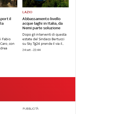
LAZIO
port il
Abbassamento livello
 la
acque laghi in Italia, da
Nemi parte soluzione
Dopo gli interventi di questa
i Fabio
estate del Sindaco Bertucci
 Caro, con
su Sky Tg24 prende il via il...
ndrea
24 set - 22:44
PUBBLICITÀ