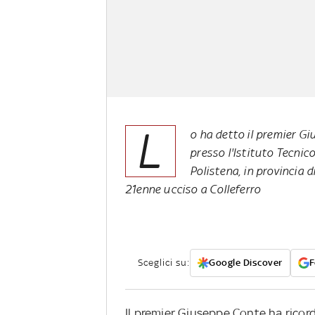
L
o ha detto il premier G
presso l'Istituto Tecnic
Polistena, in provincia d
21enne ucciso a Colleferro
Sceglici su:
Google Discover
F
Il premier Giuseppe Conte ha ricor