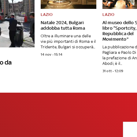
LAZIO
LAZIO
Natale 2024, Bulgari
Al museo dello S
addobba tutta Roma
libro “Sportcity,
Repubblica del
Oltre a illuminare una delle
Movimento"
vie più importanti di Roma e il
Tridente, Bulgari si occuperà...
La pubblicazione d
Pagliara e Paolo Di
14 nov - 15:14
la prefazione di A
o da
Abodi, è il...
31 ott - 12:09