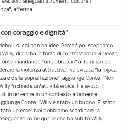
diare, solo adeguati strumenti culturali
enza", afferma.
 con coraggio e dignità"
 deboli, di chi non ha idee. Perché poi scopriamo
Willy, di chi ha la forza di contrastare la violenza,
a Conte mandando "un abbraccio" ai familiari del
are la violenza attrattiva", va evitata "la logica
enza e della sopraffazione", aggiunge Conte. "Non
lly "richieda un'attività eroica. Ha avuto il
tà di intervenire in un contesto altamente
 aggiunge Conte. "Willy è stato un buono. E' stato
 stato un eroe'. Noi dobbiamo scardinare la
onseguenze come quelle che ha subito Willy",