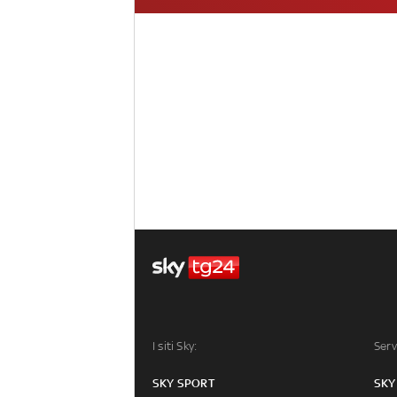
I siti Sky:
Serv
SKY SPORT
SKY