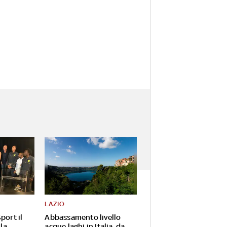
LAZIO
port il
Abbassamento livello
 la
acque laghi in Italia, da