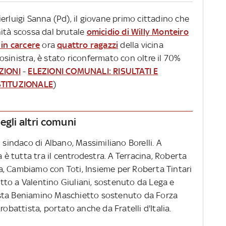
erluigi Sanna (Pd), il giovane primo cittadino che
nità scossa dal brutale
omicidio di Willy Monteiro
 in carcere
ora
quattro ragazzi
della vicina
sinistra, è stato riconfermato con oltre il 70%
ZIONI
-
ELEZIONI COMUNALI: RISULTATI E
STITUZIONALE
)
egli altri comuni
 sindaco di Albano, Massimiliano Borelli. A
a è tutta tra il centrodestra. A Terracina, Roberta
lia, Cambiamo con Toti, Insieme per Roberta Tintari
petto a Valentino Giuliani, sostenuto da Lega e
 testa Beniamino Maschietto sostenuto da Forza
robattista, portato anche da Fratelli d'Italia.