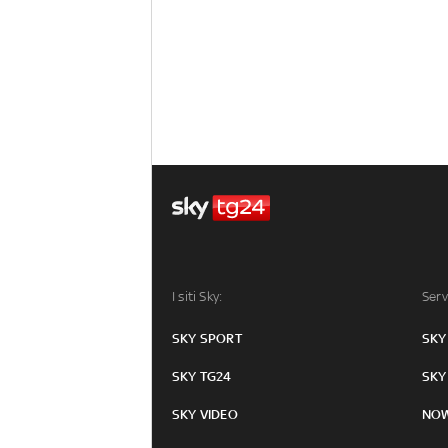
I siti Sky:
Serv
SKY SPORT
SKY
SKY TG24
SKY
SKY VIDEO
NO