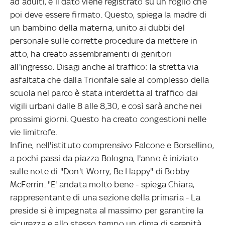
ad adulti, e il dato viene registrato su un foglio che
poi deve essere firmato. Questo, spiega la madre di
un bambino della materna, unito ai dubbi del
personale sulle corrette procedure da mettere in
atto, ha creato assembramenti di genitori
all'ingresso. Disagi anche al traffico: la stretta via
asfaltata che dalla Trionfale sale al complesso della
scuola nel parco è stata interdetta al traffico dai
vigili urbani dalle 8 alle 8,30, e così sarà anche nei
prossimi giorni. Questo ha creato congestioni nelle
vie limitrofe.
Infine, nell'istituto comprensivo Falcone e Borsellino,
a pochi passi da piazza Bologna, l'anno è iniziato
sulle note di "Don't Worry, Be Happy" di Bobby
McFerrin. "E' andata molto bene - spiega Chiara,
rappresentante di una sezione della primaria - La
preside si è impegnata al massimo per garantire la
sicurezza e allo stesso tempo un clima di serenità