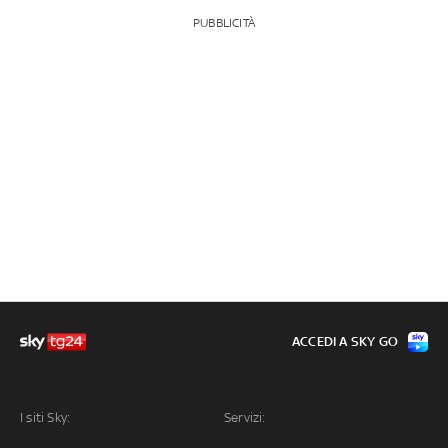
PUBBLICITÀ
ACCEDI A SKY GO
I siti Sky:
Servizi: