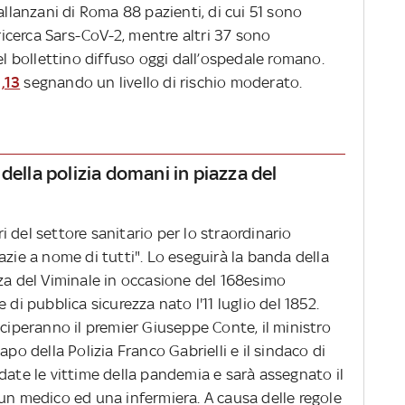
allanzani di Roma 88 pazienti, di cui 51 sono
 ricerca Sars-CoV-2, mentre altri 37 sono
el bollettino diffuso oggi dall’ospedale romano.
1,13
segnando un livello di rischio moderato.
della polizia domani in piazza del
 del settore sanitario per lo straordinario
azie a nome di tutti". Lo eseguirà la banda della
za del Viminale in occasione del 168esimo
 di pubblica sicurezza nato l'11 luglio del 1852.
eciperanno il premier Giuseppe Conte, il ministro
apo della Polizia Franco Gabrielli e il sindaco di
date le vittime della pandemia e sarà assegnato il
un medico ed una infermiera. A causa delle regole