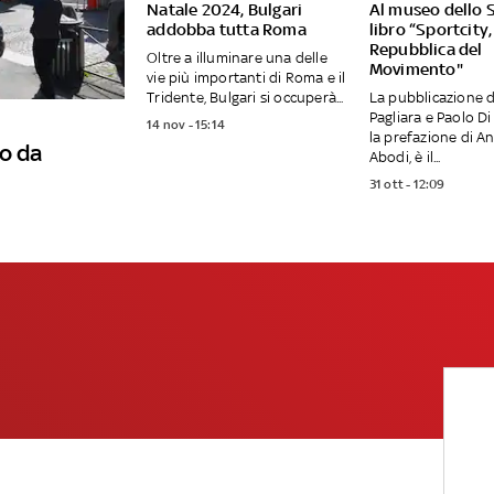
Natale 2024, Bulgari
Al museo dello S
addobba tutta Roma
libro “Sportcity,
Repubblica del
Oltre a illuminare una delle
Movimento"
vie più importanti di Roma e il
Tridente, Bulgari si occuperà...
La pubblicazione d
Pagliara e Paolo Di
14 nov - 15:14
la prefazione di A
o da
Abodi, è il...
31 ott - 12:09