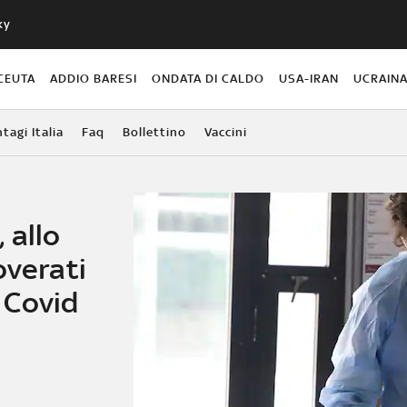
ky
CEUTA
ADDIO BARESI
ONDATA DI CALDO
USA-IRAN
UCRAIN
agi Italia
Faq
Bollettino
Vaccini
 allo
overati
l Covid