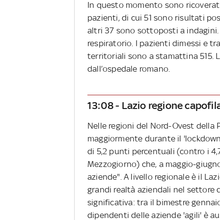
In questo momento sono ricoverati 
pazienti, di cui 51 sono risultati p
altri 37 sono sottoposti a indagini
respiratorio. I pazienti dimessi e tr
territoriali sono a stamattina 515. 
dall’ospedale romano.
13:08 - Lazio regione capofi
Nelle regioni del Nord-Ovest della 
maggiormente durante il 'lockdown'
di 5,2 punti percentuali (contro i 4,7
Mezzogiorno) che, a maggio-giugno,
aziende". A livello regionale è il Laz
grandi realtà aziendali nel settore 
significativa: tra il bimestre genn
dipendenti delle aziende 'agili' è a