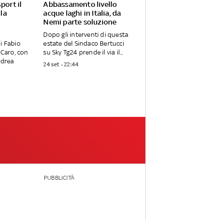
port il
Abbassamento livello
 la
acque laghi in Italia, da
Nemi parte soluzione
Dopo gli interventi di questa
i Fabio
estate del Sindaco Bertucci
 Caro, con
su Sky Tg24 prende il via il...
ndrea
24 set - 22:44
PUBBLICITÀ