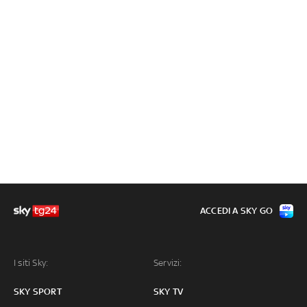
ACCEDI A SKY GO
I siti Sky:
Servizi:
SKY SPORT
SKY TV