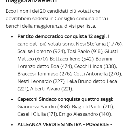
maggioranza eletti
Ecco i nomi dei 20 candidati più votati che
dovrebbero sedersi in Consiglio comunale tra i
banchi della maggioranza, divisi per lista.
Partito democratico conquista 12 seggi.
I
candidati più votati sono: Nesi Stefania (1.776),
Scalise Lorenzo (924), Tosi Paolo (918), Giusti
Matteo (670), Bottacci Irene (542), Boanini
Lorenzo detto Boa (474), Cecchi Linda (338),
Braccesi Tommaso (276), Cotti Antonella (270),
Nesti Leonardo (227), Leka Bruno detto Leca
(221), Alberti Alvaro (221).
Capecchi Sindaco conquista quattro seggi:
Giannessi Sandro (368), Biagioli Paolo (211),
Caselli Giulia (171), Errigo Alessandro (140).
ALLEANZA VERDI E SINISTRA - POSSIBILE -