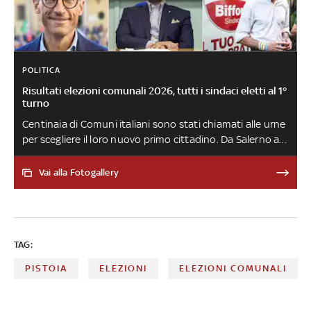
POLITICA
Risultati elezioni comunali 2026, tutti i sindaci eletti al 1°
turno
Centinaia di Comuni italiani sono stati chiamati alle urne
per scegliere il loro nuovo primo cittadino. Da Salerno a
Venezia e da Reggio Calabria a Pistoia, ecco chi sono gli
eletti al primo turno
Vai alla Fotogallery
TAG:
PISTOIA
ELEZIONI
ELEZIONI COMUNALI