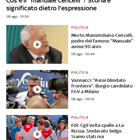
Cos'è il "manuale Cencelli"? Storia e
significato dietro l'espressione
09 ago - 11:30
POLITICA
Morto Massimiliano Cencelli,
padre del famoso “Manuale”
aveva 90 anni
09 ago - 10:44
POLITICA
Vannacci: “Avrei blindato
frontiere”. Burgio candidato
FnV a Milano
08 ago - 19:14
POLITICA
FdI: Cgil volta spalle a La
Russa. Sindacato belga:
Siamo stati noi