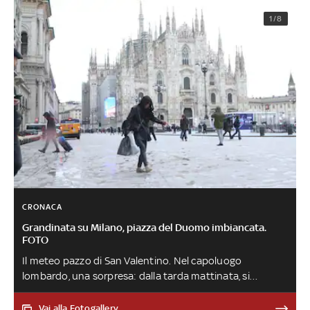
1/8
CRONACA
Grandinata su Milano, piazza del Duomo imbiancata.
FOTO
Il meteo pazzo di San Valentino. Nel capoluogo
lombardo, una sorpresa: dalla tarda mattinata, si
susseguono temporali accompagnati da piccoli chicchi
di grandine, alternati a rovesci di pioggia e neve. Si tratta
Vai alla Fotogallery