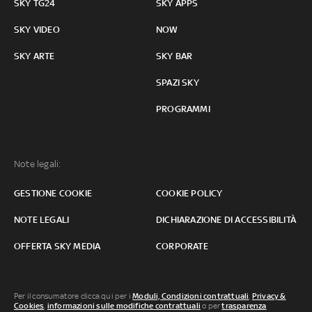
SKY TG24
SKY APPS
SKY VIDEO
NOW
SKY ARTE
SKY BAR
SPAZI SKY
PROGRAMMI
Note legali:
GESTIONE COOKIE
COOKIE POLICY
NOTE LEGALI
DICHIARAZIONE DI ACCESSIBILITÀ
OFFERTA SKY MEDIA
CORPORATE
Per il consumatore clicca qui per i
Moduli, Condizioni contrattuali
,
Privacy &
Cookies
,
informazioni sulle modifiche contrattuali
o per
trasparenza