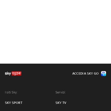
ACCEDI A SKY GO
I siti Sky:
Servizi:
SKY SPORT
SKY TV