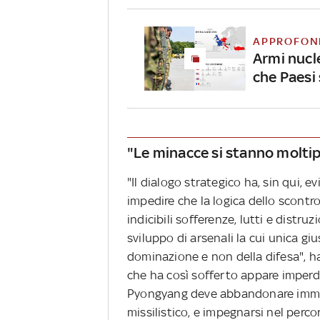
APPROFON
Armi nucle
che Paesi 
"Le minacce si stanno molti
"Il dialogo strategico ha, sin qui,
impedire che la logica dello scontro
indicibili sofferenze, lutti e distr
sviluppo di arsenali la cui unica gi
dominazione e non della difesa", h
che ha così sofferto appare imperd
Pyongyang deve abbandonare imme
missilistico, e impegnarsi nel perc