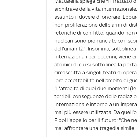
Mattarella spiega che "il Trattato d
architrave della vita internazional
assunto il dovere di onorare. Eppure
non proliferazione delle armi di di
retoriche di conflitto, quando non da
nucleari sono pronunciate con scon
dell'umanità". Insomma, sottolinea M
internazionali per decenni, viene e
atomici di cui si sottolinea la port
circoscritta a singoli teatri di op
loro accettabilità nell'ambito di gu
"L'atrocità di quei due momenti (l
terribili conseguenze delle radiazi
internazionale intorno a un imper
mai più essere utilizzata. Da quell'
E poi l'appello per il futuro: "Che
mai affrontare una tragedia simile. 