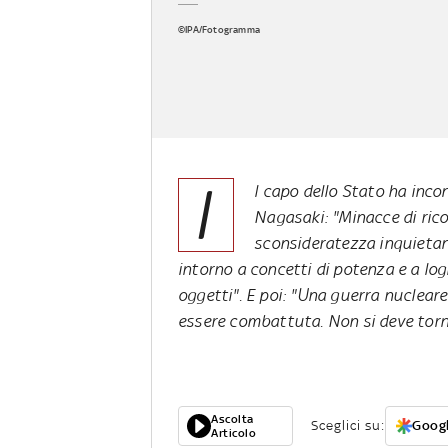
©IPA/Fotogramma
I
l capo dello Stato ha inco
Nagasaki: "Minacce di ric
sconsideratezza inquietan
intorno a concetti di potenza e a logi
oggetti". E poi: "Una guerra nuclear
essere combattuta. Non si deve tornar
Ascolta
Sceglici su:
Googl
Articolo