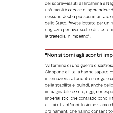
dei sopravvissuti a Hiroshima e Na
un'umanità capace di apprendere dai
nessuno debba più sperimentare ciò
dello Stato. "Avete lottato per un 
ringrazio per aver scelto di trasfor
la tragedia in impegno".
"Non si torni agli scontri impe
"Al termine di una guerra disastrosa
Giappone e l'Italia hanno saputo co
internazionale fondato su regole con
della stabilità e, quindi, anche del
immaginabile essere, oggi, correspon
imperialistici che contraddicono i
ultimi ottant'anni. Insieme siamo ch
ordinamenti che hanno consentito lor