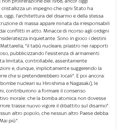
i non proliferazione del 1968, ancor oggi
e, cristallizza un impegno che ogni Stato ha
, oggi, l'architettura del disarmo e della stessa
struzione di massa appare minata da irresponsabili
i conflitti in atto. Minacce di ricorso agli ordigni
sideratezza inquietante. Sono in gioco i destini
attarella, "il tabù nucleare, pilastro nei rapporti
roso, pubblicizzando l'esistenza di armamenti
ata limitata, controllabile, asseritamente
erazioni e, dunque, implicitamente suggerendo la
erre che si pretenderebbero locali". E poi ancora:
e bombe nucleari su Hiroshima e Nagasaki), le
oni, contribuirono a formare il consenso
ativo morale: che la bomba atomica non dovesse
orrore trasse nuovo vigore il dibattito sul disarmo".
 nessun altro popolo, che nessun altro Paese debba
Mai più".