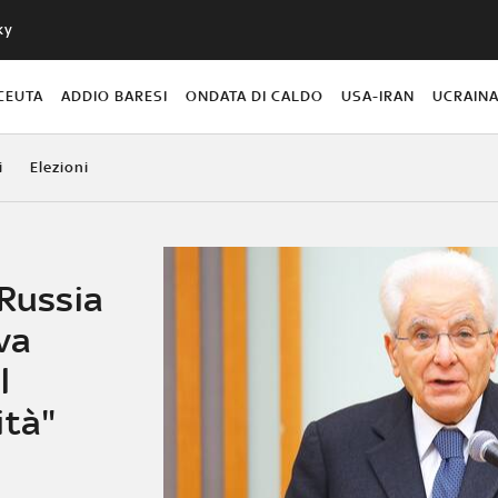
ky
CEUTA
ADDIO BARESI
ONDATA DI CALDO
USA-IRAN
UCRAIN
i
Elezioni
 Russia
va
l
ità"