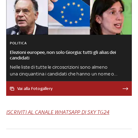
POLITICA
Elezioni europee, non solo Giorgia: tutti gli alias dei
candidati
Nelle liste di tutte le circoscrizioni sono almeno
una cinquantina i candidati che hanno un nome o
soprannome alternativo che gli elettori possono scrivere
sulla scheda. Ecco alcuni casi, tra cui anche quello della
Vai alla Fotogallery
premier Meloni
ISCRIVITI AL CANALE WHATSAPP DI SKY TG24