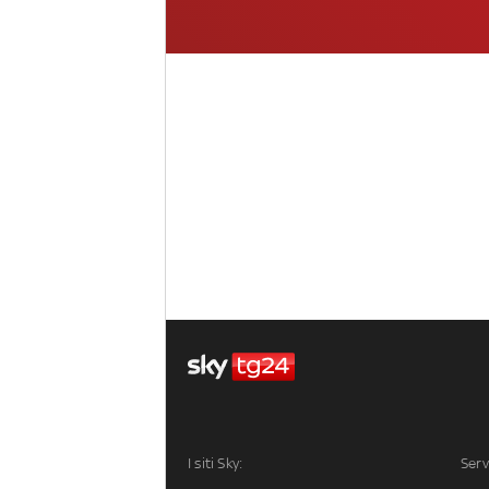
I siti Sky:
Serv