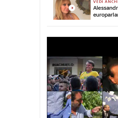
VEDI ANCH
Alessandra
europarl