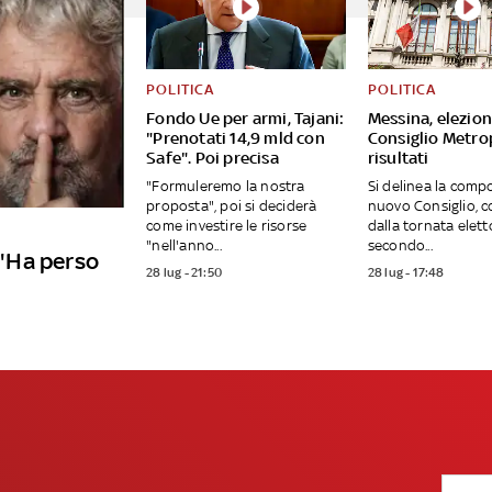
POLITICA
POLITICA
Fondo Ue per armi, Tajani:
Messina, elezion
"Prenotati 14,9 mld con
Consiglio Metrop
Safe". Poi precisa
risultati
"Formuleremo la nostra
Si delinea la comp
proposta", poi si deciderà
nuovo Consiglio, c
come investire le risorse
dalla tornata elett
"nell'anno...
secondo...
: "Ha perso
28 lug - 21:50
28 lug - 17:48