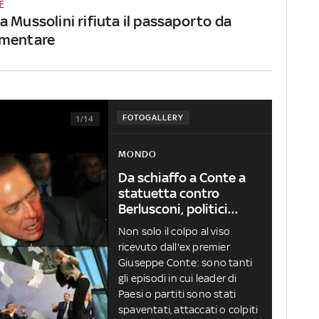
E
 Mussolini rifiuta il passaporto da
amentare
FOTOGALLERY
1/14
MONDO
Da schiaffo a Conte a
statuetta contro
Berlusconi, politici
aggrediti
Non solo il colpo al viso
ricevuto dall'ex premier
Giuseppe Conte: sono tanti
gli episodi in cui leader di
Paesi o partiti sono stati
spaventati, attaccati o colpiti