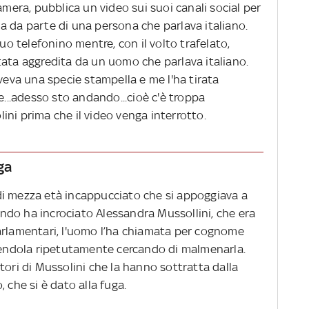
amera, pubblica un video sui suoi canali social per
a da parte di una persona che parlava italiano.
suo telefonino mentre, con il volto trafelato,
tata aggredita da un uomo che parlava italiano.
aveva una specie stampella e me l'ha tirata
e...adesso sto andando...cioè c'è troppa
olini prima che il video venga interrotto.
ga
di mezza età incappucciato che si appoggiava a
do ha incrociato Alessandra Mussollini, che era
arlamentari, l'uomo l’ha chiamata per cognome
lpendola ripetutamente cercando di malmenarla.
tori di Mussolini che la hanno sottratta dalla
 che si è dato alla fuga.