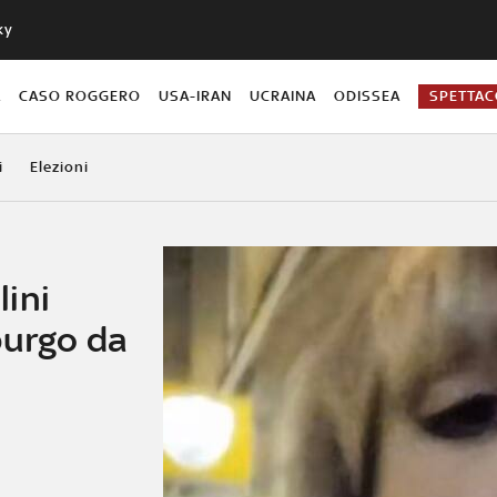
ky
A
CASO ROGGERO
USA-IRAN
UCRAINA
ODISSEA
SPETTA
i
Elezioni
ini
burgo da