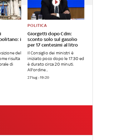
POLITICA
i
Giorgetti dopo Cdm:
olitano: i
sconto solo sul gasolio
per 17 centesimi al litro
osizione del
Il Consiglio dei ministri è
ome risulta
iniziato poco dopo le 17.30 ed
orale di
è durato circa 20 minuti.
All'ordine...
27 lug - 19:20