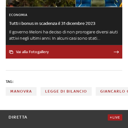
ECONOMIA
Tutti i bonus in scadenza il 31 dicembre 2023
Il governo Meloni ha deciso di non prorogare diversi aiuti
attivi negli ultimi anni. In alcuni casi sono stati
abbandonati del tutto, in altri sostituiti da altre
agevolazioni. Ecco quelli a cui diremo addio, dal bonus
Vai alla Fotogallery
acqua potabile a quello per l'acquisto di occhiali da vista
e lenti a contatto
TAG:
MANOVRA
LEGGE DI BILANCIO
GIANCARLO 
DIRETTA
LIVE