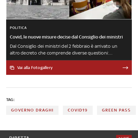
POLITICA
Covid, le nuove misure decise dal Consiglio dei ministri
Dal Consiglio dei ministri del 2 febbraio è arrivato un
altro decreto che comprende diverse questioni:
dall'estensione della validità della certificazione verde
per chi ha tre dosi fino alla riduzione del ricorso alla Dad
Vai alla Fotogallery
TAG:
GOVERNO DRAGHI
COVID19
GREEN PASS
DIRETTA