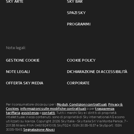
SKY ARTE
SKY BAR
SPAZI SKY
PROGRAMMI
Note legali:
GESTIONE COOKIE
COOKIE POLICY
NOTE LEGALI
DICHIARAZIONE DI ACCESSIBILITÀ
OFFERTA SKY MEDIA
CORPORATE
Per il consumatore clicca qui per i
Moduli, Condizioni contrattuali
,
Privacy &
Cookies
,
informazioni sulle modifiche contrattuali
o per
trasparenza
tariffaria
,
assistenza
e
contatti
. Tutti i marchi Sky e i diritti di proprietà
intellettuale in essi contenuti, sono di proprietà di Sky international AG e sono
utilizzati su licenza. Copyright 2026 Sky Italia - Sky Italia Srl Via Monte Penice, 7 -
20138 Milano P.IVA 04619241005. SkyTG24: ISSN 3035-1537 e SkySport: ISSN
3035-1545.
Segnalazione Abusi