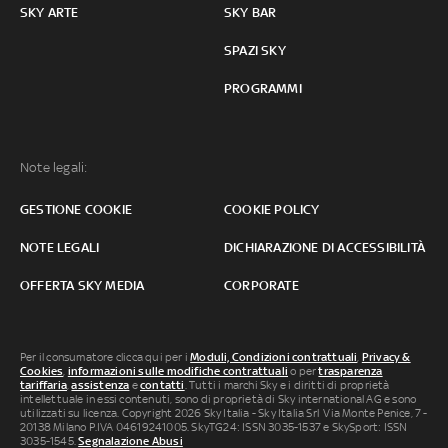
SKY ARTE
SKY BAR
SPAZI SKY
PROGRAMMI
Note legali:
GESTIONE COOKIE
COOKIE POLICY
NOTE LEGALI
DICHIARAZIONE DI ACCESSIBILITÀ
OFFERTA SKY MEDIA
CORPORATE
Per il consumatore clicca qui per i
Moduli, Condizioni contrattuali
,
Privacy &
Cookies
,
informazioni sulle modifiche contrattuali
o per
trasparenza
tariffaria
,
assistenza
e
contatti
. Tutti i marchi Sky e i diritti di proprietà
intellettuale in essi contenuti, sono di proprietà di Sky international AG e sono
utilizzati su licenza. Copyright 2026 Sky Italia - Sky Italia Srl Via Monte Penice, 7 -
20138 Milano P.IVA 04619241005. SkyTG24: ISSN 3035-1537 e SkySport: ISSN
3035-1545.
Segnalazione Abusi