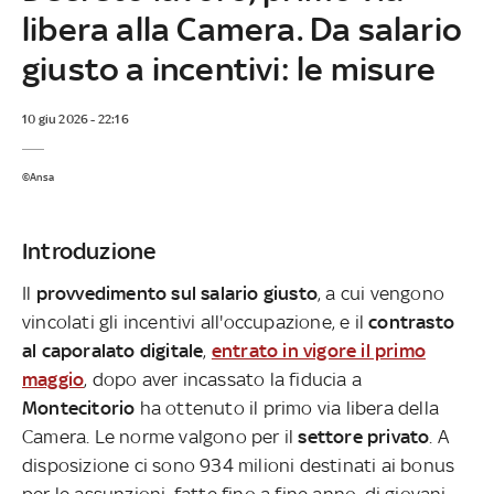
libera alla Camera. Da salario
giusto a incentivi: le misure
10 giu 2026 - 22:16
©Ansa
Introduzione
Il
provvedimento sul salario giusto
, a cui vengono
vincolati gli incentivi all'occupazione, e il
contrasto
al caporalato digitale
,
entrato in vigore il primo
maggio
, dopo aver incassato la fiducia a
Montecitorio
ha ottenuto il primo via libera della
Camera. Le norme valgono per il
settore privato
. A
disposizione ci sono 934 milioni destinati ai bonus
per le assunzioni, fatte fino a fine anno, di giovani,