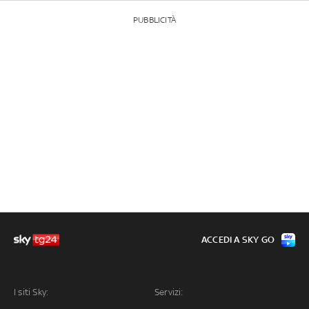
PUBBLICITÀ
ACCEDI A SKY GO
I siti Sky:
Servizi: