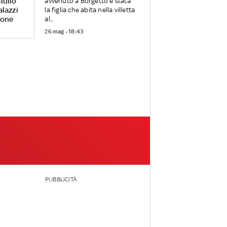
iulio
avvenuto a Borgetto è stata
alazzi
la figlia che abita nella villetta
rone
al...
26 mag - 18:43
PUBBLICITÀ