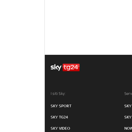
I siti Sky:
Serv
SKY SPORT
SKY
SKY TG24
SKY
SKY VIDEO
NO