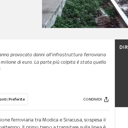
DI
nno provocato danni all'infrastruttura ferroviaria
 milione di euro. La parte più colpita è stata quella
i
onti Preferite
CONDIVIDI
ione ferroviaria tra Modica e Siracusa, sospesa il
altempo. Il primo treno a transitare sulla linea è