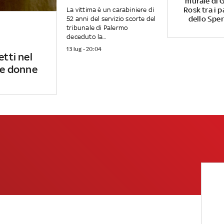
murale di G
Rosk tra i p
La vittima è un carabiniere di
dello Spe
52 anni del servizio scorte del
tribunale di Palermo
deceduto la...
13 lug - 20:04
etti nel
 le donne