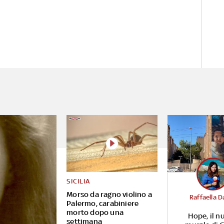
SICILIA
Morso da ragno violino a
Raffaella D
Palermo, carabiniere
morto dopo una
Hope, il n
settimana