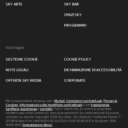
SKY ARTE
SKY BAR
SPAZI SKY
PROGRAMMI
Note legali:
GESTIONE COOKIE
COOKIE POLICY
NOTE LEGALI
DICHIARAZIONE DI ACCESSIBILITÀ
OFFERTA SKY MEDIA
CORPORATE
Per il consumatore clicca qui per i
Moduli, Condizioni contrattuali
,
Privacy &
Cookies
,
informazioni sulle modifiche contrattuali
o per
trasparenza
tariffaria
,
assistenza
e
contatti
. Tutti i marchi Sky e i diritti di proprietà
intellettuale in essi contenuti, sono di proprietà di Sky international AG e sono
utilizzati su licenza. Copyright 2026 Sky Italia - Sky Italia Srl Via Monte Penice, 7 -
20138 Milano P.IVA 04619241005. SkyTG24: ISSN 3035-1537 e SkySport: ISSN
3035-1545.
Segnalazione Abusi