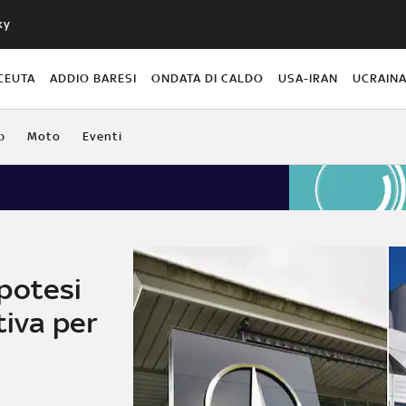
ky
CEUTA
ADDIO BARESI
ONDATA DI CALDO
USA-IRAN
UCRAIN
b
Moto
Eventi
potesi
tiva per