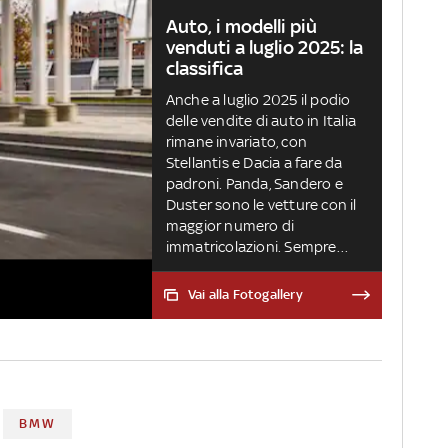
Auto, i modelli più
venduti a luglio 2025: la
classifica
Anche a luglio 2025 il podio
delle vendite di auto in Italia
rimane invariato, con
Stellantis e Dacia a fare da
padroni. Panda, Sandero e
Duster sono le vetture con il
maggior numero di
immatricolazioni. Sempre
bene Toyota, entra nella top
10 anche Mg ZS
Vai alla Fotogallery
BMW