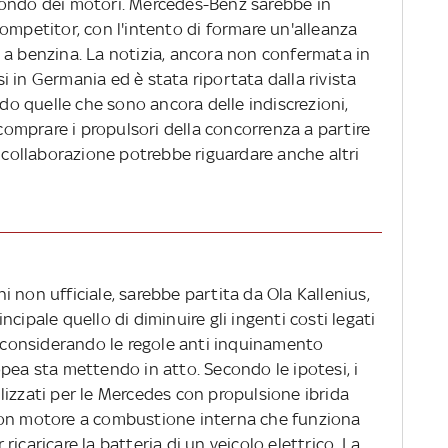
mondo dei motori. Mercedes-Benz sarebbe in
ompetitor, con l'intento di formare un'alleanza
 a benzina. La notizia, ancora non confermata in
rsi in Germania ed è stata riportata dalla rivista
do quelle che sono ancora delle indiscrezioni,
mprare i propulsori della concorrenza a partire
a collaborazione potrebbe riguardare anche altri
 non ufficiale, sarebbe partita da Ola Kallenius,
cipale quello di diminuire gli ingenti costi legati
e considerando le regole anti inquinamento
pea sta mettendo in atto. Secondo le ipotesi, i
lizzati per le Mercedes con propulsione ibrida
con motore a combustione interna che funziona
icaricare la batteria di un veicolo elettrico. La