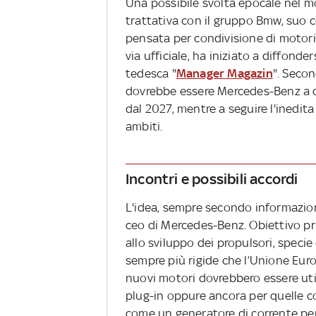
Una possibile svolta epocale nel 
trattativa con il gruppo Bmw, suo c
pensata per condivisione di motori
via ufficiale, ha iniziato a diffonde
tedesca "
Manager Magazin
". Secon
dovrebbe essere Mercedes-Benz a co
dal 2027, mentre a seguire l'inedit
ambiti.
Incontri e possibili accordi
L'idea, sempre secondo informazioni
ceo di Mercedes-Benz. Obiettivo prin
allo sviluppo dei propulsori, speci
sempre più rigide che l’Unione Euro
nuovi motori dovrebbero essere uti
plug-in oppure ancora per quelle 
come un generatore di corrente per r