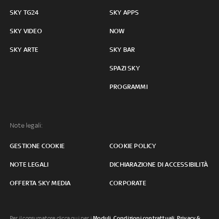
SKY TG24
SKY APPS
SKY VIDEO
NOW
SKY ARTE
SKY BAR
SPAZI SKY
PROGRAMMI
Note legali:
GESTIONE COOKIE
COOKIE POLICY
NOTE LEGALI
DICHIARAZIONE DI ACCESSIBILITÀ
OFFERTA SKY MEDIA
CORPORATE
Per il consumatore clicca qui per i
Moduli, Condizioni contrattuali
,
Privacy &