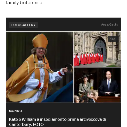
family britannica.
Ansa/Getty
FOTOGALLERY
1/8
MONDO
Kate e William a insediamento prima arcivescova di
Canterbury. FOTO