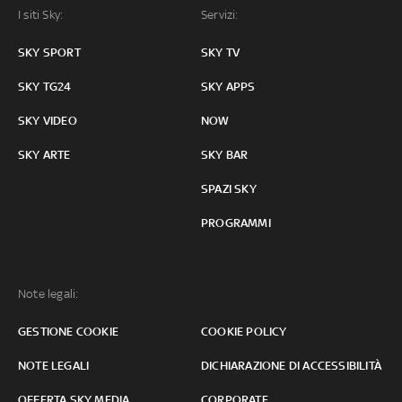
I siti Sky:
Servizi:
SKY SPORT
SKY TV
SKY TG24
SKY APPS
SKY VIDEO
NOW
SKY ARTE
SKY BAR
SPAZI SKY
PROGRAMMI
Note legali:
GESTIONE COOKIE
COOKIE POLICY
NOTE LEGALI
DICHIARAZIONE DI ACCESSIBILITÀ
OFFERTA SKY MEDIA
CORPORATE